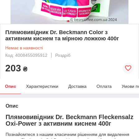
Плямовивідник Dr. Beckmann Color з
активним киснем та мірною ложкою 400г
Немає в наявності
Код: 4008455095912
Роздріб
203
₴
Опис
Характеристики
Доставка
Оплата
Умови п
Опис
Плямовивідник Dr. Beckmann Fleckensalz
Oxi-Power з активним киснем 400г
Познайомтеся з нашим класичним рішенням для видалення