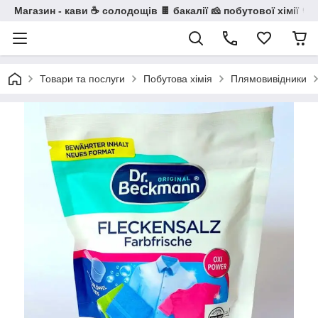
Магазин - кави ☕ солодощів 🍫 бакалії 🧀 побутової хімії 🧼
Товари та послуги
Побутова хімія
Плямовивідники