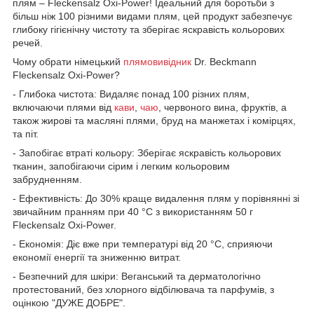
плям – Fleckensalz Oxi-Power! Ідеальний для боротьби з
більш ніж 100 різними видами плям, цей продукт забезпечує
глибоку гігієнічну чистоту та зберігає яскравість кольорових
речей.
Чому обрати німецький
плямовивідник
Dr. Beckmann
Fleckensalz Oxi-Power?
- Глибока чистота: Видаляє понад 100 різних плям,
включаючи плями від
кави
,
чаю
, червоного вина, фруктів, а
також жирові та масляні плями, бруд на манжетах і комірцях,
та піт.
- Запобігає втраті кольору: Зберігає яскравість кольорових
тканин, запобігаючи сірим і легким кольоровим
забрудненням.
- Ефективність: До 30% краще видалення плям у порівнянні зі
звичайним пранням при 40 °C з використанням 50 г
Fleckensalz Oxi-Power.
- Економія: Діє вже при температурі від 20 °C, сприяючи
економії енергії та зниженню витрат.
- Безпечний для шкіри: Веганський та дерматологічно
протестований, без хлорного відбілювача та парфумів, з
оцінкою "ДУЖЕ ДОБРЕ".