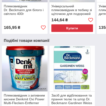
Плямовивідник
Універсальний
Унів
Dr. Beckmann для білого і
плямовивідник в тюбику зі
плям
світлого 400г
щіточкою для подорожей
дитя
Denkmit Reise und Flecken
Flec
144,64
₴
Tube 200 мл Німеччина
мл Н
165,95
135
₴
Купити
Подібні товари компанії
Плямовивідник з активним
Засіб для відбілювання та
киснем Denkmit Oxi Power
прання тюлю та штор Dr.
Multi-Flecken-Entferner
Beckmann Gardinen Weiss