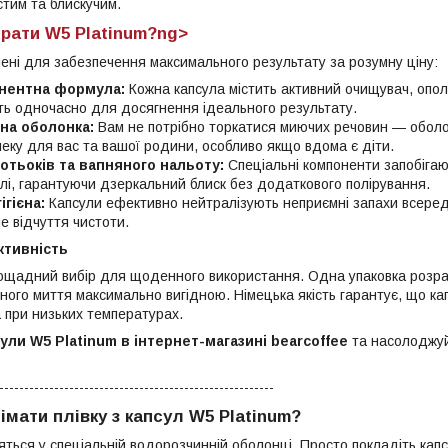
стим та блискучим.
рати W5 Platinum?ng>
лені для забезпечення максимального результату за розумну ціну:
нентна формула:
Кожна капсула містить активний очищувач, ополі
ють одночасно для досягнення ідеального результату.
на оболонка:
Вам не потрібно торкатися миючих речовин — оболон
еку для вас та вашої родини, особливо якщо вдома є діти.
потьоків та вапняного нальоту:
Спеціальні компоненти запобігаю
лі, гарантуючи дзеркальний блиск без додаткового полірування.
ігієна:
Капсули ефективно нейтралізують неприємні запахи всере
 відчуття чистоти.
ктивність
 ощадний вибір для щоденного використання. Одна упаковка розр
дного миття максимально вигідною. Німецька якість гарантує, що к
а при низьких температурах.
ли W5 Platinum в інтернет-магазині bearcoffee
та насолоджуй
-------------------------------------------------------
імати плівку з капсул W5 Platinum?
яться у спеціальній водорозчинній оболонці. Просто покладіть кап