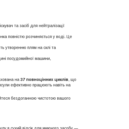
скувач та засіб для нейтралізації
ка повністю розчиняється у воді. Це
ть утворенню плям на склі та
дині посудомийної машини,
ахована на
37 повноцінних циклів
, що
апсули ефективно працюють навіть на
теся бездоганною чистотою вашого
сулу в сухий відсік для миючого засобу —