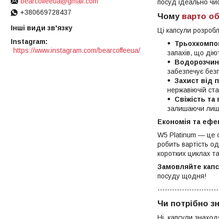
bearcoffeeua@gmail.com
посуд ідеально чи
+380669728437
Чому
варто об
Інші види зв'язку
Ці капсули розроб
Instagram
Трьохкомпо
https://www.instagram.com/bearcoffeeua/
запахів, що ді
Водорозчин
забезпечує безп
Захист від 
нержавіючій ста
Свіжість та г
залишаючи лише
Економія та ефе
W5 Platinum — це
робить вартість о
коротких циклах т
Замовляйте капсу
посуду щодня!
-------------------------
Чи потрібно зн
Ні, капсули знаход