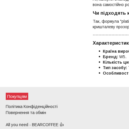
вона самостійно ро
Чи підходять 
Так, формула "plat
кришталеву прозор
-------------------------
Характеристик
Країна виро
Бренд:
W5.
Кількість ци
Тип засобу:
Особливості
Покупцям
Політика Конфіденційності
Повернення та обмін
All you need - BEARCOFFEE 👍