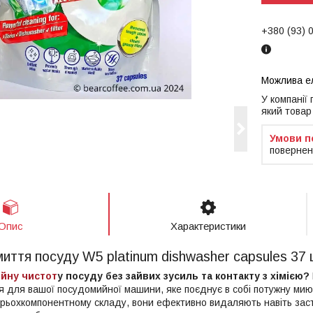
+380 (93) 
У компанії
який товар
повернен
Опис
Характеристики
иття посуду W5 platinum dishwasher capsules 37
ійну чистот
у посуду без зайвих зусиль та контакту з хімією?
я для вашої посудомийної машини, яке поєднує в собі потужну мию
трьохкомпонентному складу, вони ефективно видаляють навіть зас