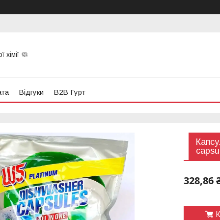
 хімії 🧼
ата
Відгуки
B2B Гурт
Капсу
capsu
328,86 
К