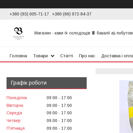
+380 (93) 005-71-17
+380 (66) 972-84-37
Магазин - кави ☕ солодощів 🍫 бакалії 🧀 побутової
Головна
Товари
Статті
Про нас
Доставка і опл
Графік роботи
Понеділок
09:00
17:00
Вівторок
09:00
17:00
Середа
09:00
17:00
Четвер
09:00
17:00
Пʼятниця
09:00
17:00