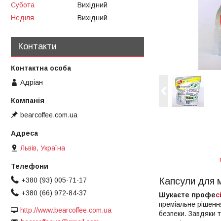
Субота
Вихідний
Неділя
Вихідний
Контакти
Адріан
bearcoffee.com.ua
Львів, Україна
Капсули для м
+380 (93) 005-71-17
+380 (66) 972-84-37
Шукаєте профе
с
преміальне рішенн
http://www.bearcoffee.com.ua
безпеки. Завдяки 