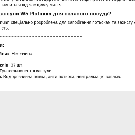
зчиниться під час циклу миття.
капсули W5 Platinum для скляного посуду?
inum" спеціально розроблена для запобігання потьокам та захисту 
ість.
-------------------------------------------------------
и:
бник:
Німеччина.
клів:
37 шт.
Трьохкомпонентні капсули.
:
Водорозчинна плівка, анти-потьоки, нейтралізація запахів.