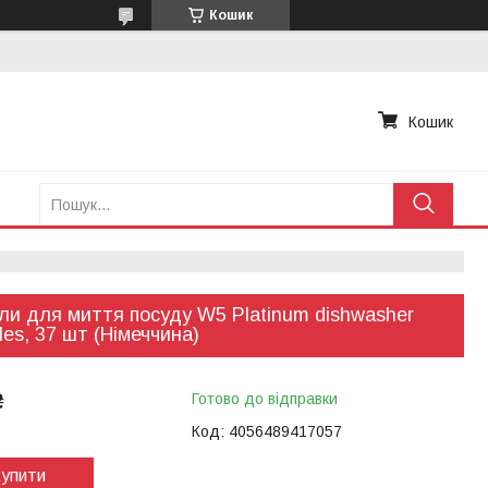
Кошик
Кошик
ли для миття посуду W5 Platinum dishwasher
les, 37 шт (Німеччина)
₴
Готово до відправки
Код:
4056489417057
упити