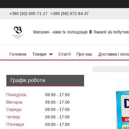
+380 (93) 005-71-17
+380 (66) 972-84-37
Магазин - кави ☕ солодощів 🍫 бакалії 🧀 побутової
Головна
Товари
Статті
Про нас
Доставка і опл
Графік роботи
Понеділок
09:00
17:00
Вівторок
09:00
17:00
Середа
09:00
17:00
Четвер
09:00
17:00
Пʼятниця
09:00
17:00