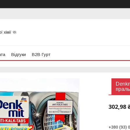
 хімії 🧼
ата
Відгуки
B2B Гурт
Denkm
праль
302,98 
+380 (93) 