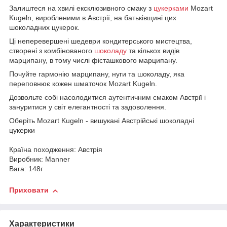
Залиштеся на хвилі ексклюзивного смаку з
цукерками
Mozart
Kugeln, виробленими в Австрії, на батьківщині цих
шоколадних цукерок.
Ці неперевершені шедеври кондитерського мистецтва,
створені з комбінованого
шоколаду
та кількох видів
марципану, в тому числі фісташкового марципану.
Почуйте гармонію марципану, нуги та шоколаду, яка
переповнює кожен шматочок Mozart Kugeln.
Дозвольте собі насолодитися аутентичним смаком Австрії і
зануритися у світ елегантності та задоволення.
Оберіть Mozart Kugeln - вишукані Австрійські шоколадні
цукерки
Країна походження: Австрія
Виробник: Manner
Вага: 148г
Приховати
Характеристики