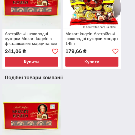
Австрійські шоколадні
Mozart kugeln Австрійські
цукерки Mozart kugeln з
шоколадні цукерки моцарт
фісташковим марципаном
148 г
200 г
241,06
179,66
₴
₴
Купити
Купити
Подібні товари компанії