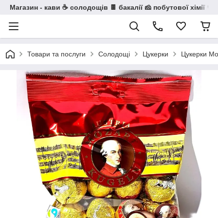
Магазин - кави ☕ солодощів 🍫 бакалії 🧀 побутової хімії 🧼
Товари та послуги
Солодощі
Цукерки
Цукерки Mo