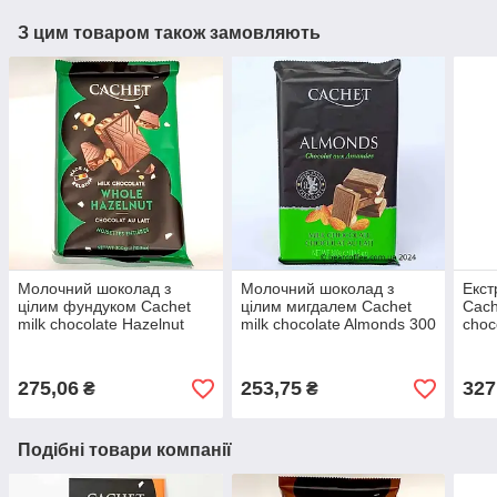
З цим товаром також замовляють
Молочний шоколад з
Молочний шоколад з
Екст
цілим фундуком Cachet
цілим мигдалем Cachet
Cach
milk chocolate Hazelnut
milk chocolate Almonds 300
choc
300 г Бельгія
г Бельгія
Бель
275,06
253,75
327
₴
₴
Подібні товари компанії