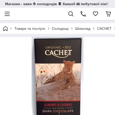
Магазин - кави ☕ солодощів 🍫 бакалії 🧀 побутової хімії 🧼
Товари та послуги
Солодощі
Шоколад
CACHET