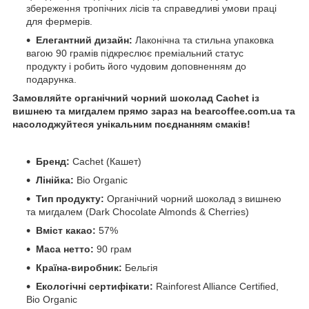
збереження тропічних лісів та справедливі умови праці
для фермерів.
Елегантний дизайн:
Лаконічна та стильна упаковка
вагою 90 грамів підкреслює преміальний статус
продукту і робить його чудовим доповненням до
подарунка.
Замовляйте органічний чорний шоколад Cachet із
вишнею та мигдалем прямо зараз на bearcoffee.com.ua та
насолоджуйтеся унікальним поєднанням смаків!
Бренд:
Cachet (Кашет)
Лінійка:
Bio Organic
Тип продукту:
Органічний чорний шоколад з вишнею
та мигдалем (Dark Chocolate Almonds & Cherries)
Вміст какао:
57%
Маса нетто:
90 грам
Країна-виробник:
Бельгія
Екологічні сертифікати:
Rainforest Alliance Certified,
Bio Organic