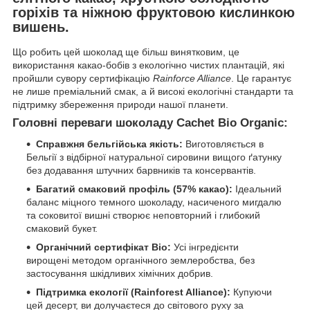
горіхів та ніжною фруктовою кислинкою
вишень.
Що робить цей шоколад ще більш винятковим, це
використання какао-бобів з екологічно чистих плантацій, які
пройшли сувору сертифікацію
Rainforce Alliance
. Це гарантує
не лише преміальний смак, а й високі екологічні стандарти та
підтримку збереження природи нашої планети.
Головні переваги шоколаду Cachet Bio Organic:
Справжня бельгійська якість:
Виготовляється в
Бельгії з відбірної натуральної сировини вищого ґатунку
без додавання штучних барвників та консервантів.
Багатий смаковий профіль (57% какао):
Ідеальний
баланс міцного темного шоколаду, насиченого мигдалю
та соковитої вишні створює неповторний і глибокий
смаковий букет.
Органічний сертифікат Bio:
Усі інгредієнти
вирощені методом органічного землеробства, без
застосування шкідливих хімічних добрив.
Підтримка екології (Rainforest Alliance):
Купуючи
цей десерт, ви долучаєтеся до світового руху за