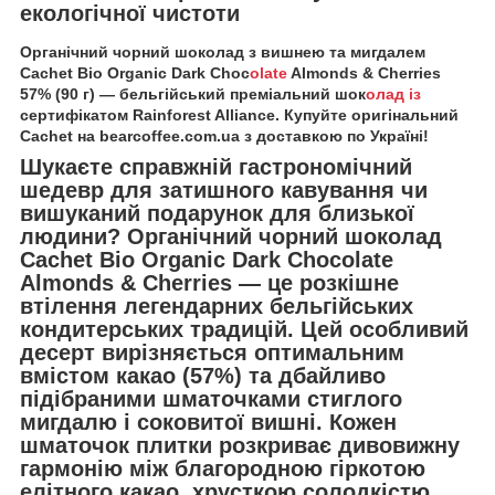
екологічної чистоти
Органічний чорний шоколад з вишнею та мигдалем
Cachet Bio Organic Dark Choc
olate
Almonds & Cherries
57% (90 г) — бельгійський преміальний шок
олад із
сертифікатом Rainforest Alliance. Купуйте оригінальний
Cachet на bearcoffee.com.ua з доставкою по Україні!
Шукаєте справжній гастрономічний
шедевр для затишного кавування чи
вишуканий подарунок для близької
людини? Органічний чорний шоколад
Cachet Bio Organic Dark Chocolate
Almonds & Cherries
— це розкішне
втілення легендарних бельгійських
кондитерських традицій. Цей особливий
десерт вирізняється оптимальним
вмістом какао (57%) та дбайливо
підібраними шматочками стиглого
мигдалю і соковитої вишні. Кожен
шматочок плитки розкриває дивовижну
гармонію між благородною гіркотою
елітного какао, хрусткою солодкістю