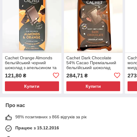
Cachet Orange Almonds
Cachet Dark Chocolate
Cach
бельгійський чорний
54% Cacao Преміальний
моло
шоколад з апельсином та
бельгійський шоколад
мигд
мигдалем 100г
300г
121,80
284,71
273
₴
₴
Купити
Купити
Про нас
98% позитивних з 866 відгуків за рік
Працює з 15.12.2016