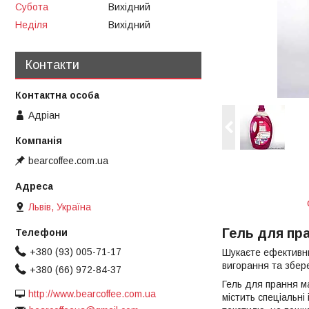
Субота
Вихідний
Неділя
Вихідний
Контакти
Адріан
bearcoffee.com.ua
Львів, Україна
Гель для пра
+380 (93) 005-71-17
Шукаєте ефектив
вигорання та збере
+380 (66) 972-84-37
Гель для прання м
http://www.bearcoffee.com.ua
містить спеціальні