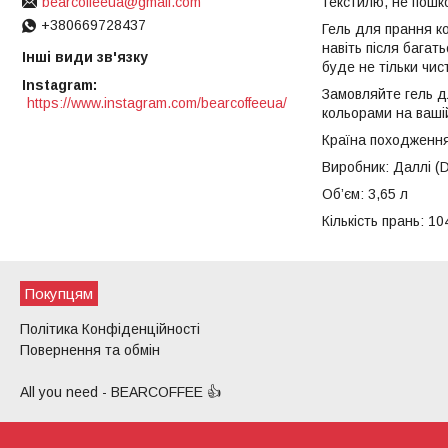
текстилю, не пошк
bearcoffeeua@gmail.com
+380669728437
Гель для прання ко
навіть після багат
Інші види зв'язку
буде не тільки чис
Instagram
Замовляйте гель дл
https://www.instagram.com/bearcoffeeua/
кольорами на вашій
Країна походження
Виробник: Даллі (D
Об’єм: 3,65 л
Кількість прань: 10
Покупцям
Політика Конфіденційності
Повернення та обмін
All you need - BEARCOFFEE 👍