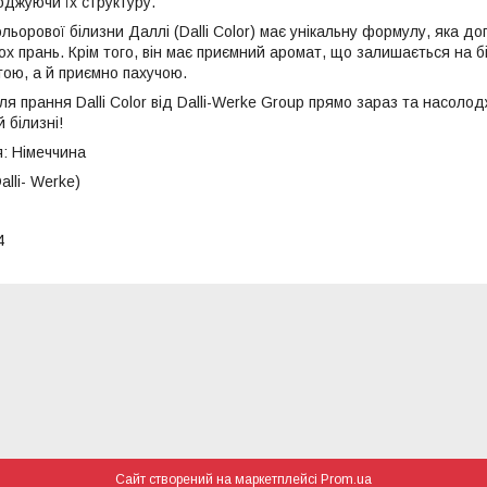
оджуючи їх структуру.
льорової білизни Даллі (Dalli Color) має унікальну формулу, яка до
ьох прань. Крім того, він має приємний аромат, що залишається на б
тою, а й приємно пахучою.
я прання Dalli Color від Dalli-Werke Group прямо зараз та насоло
 білизні!
: Німеччина
alli- Werke)
4
Сайт створений на маркетплейсі
Prom.ua