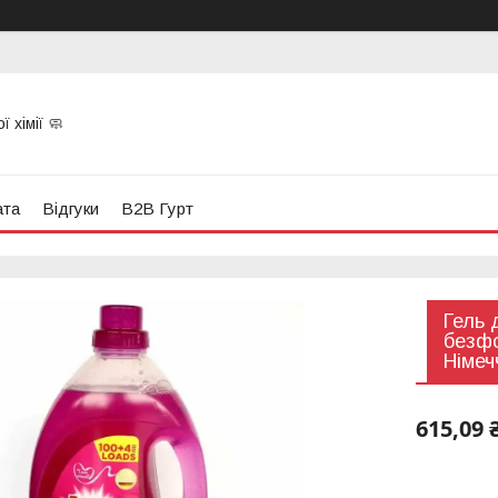
 хімії 🧼
ата
Відгуки
B2B Гурт
Гель 
безфо
Німеч
615,09 