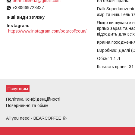
на безліч прань.
bearcoffeeua@gmail.com
+380669728437
Dalli Superkonzentr
жир та інші. Гель 
Інші види зв'язку
Якщо ви шукаєте на
Instagram
прямо зараз та на
https://www.instagram.com/bearcoffeeua/
підходить для всіх
Країна походження
Виробник: Даллі (Da
Обєм: 1.1 Л
Кількість прань: 31
Покупцям
Політика Конфіденційності
Повернення та обмін
All you need - BEARCOFFEE 👍