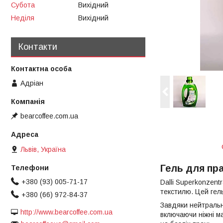
Субота
Вихідний
Неділя
Вихідний
Контакти
Адріан
bearcoffee.com.ua
Львів, Україна
Гель для пра
+380 (93) 005-71-17
Dalli Superkonzentr
текстилю. Цей гель
+380 (66) 972-84-37
Завдяки нейтрально
http://www.bearcoffee.com.ua
включаючи ніжні м