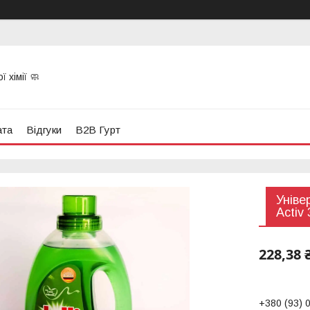
 хімії 🧼
ата
Відгуки
B2B Гурт
Уніве
Activ
228,38 
+380 (93) 