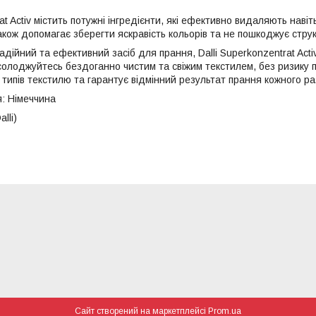
at Activ містить потужні інгредієнти, які ефективно видаляють навіт
також допомагає зберегти яскравість кольорів та не пошкоджує стру
дійний та ефективний засіб для прання, Dalli Superkonzentrat Activ
солоджуйтесь бездоганно чистим та свіжим текстилем, без ризику 
 типів текстилю та гарантує відмінний результат прання кожного ра
: Німеччина
lli)
Сайт створений на маркетплейсі
Prom.ua