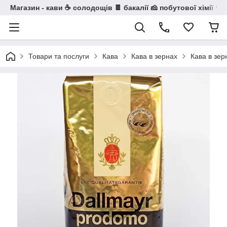
Магазин - кави ☕ солодощів 🍫 бакалії 🧀 побутової хімії 🧼
Товари та послуги
Кава
Кава в зернах
Кава в зер