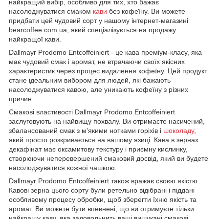
найкращий вибір, особливо для тих, хто бажає
насолоджуватися смаком
кави
без кофеїну. Ви можете
придбати цей чудовий сорт у нашому інтернет-магазині
bearcoffee.com.ua, який спеціалізується на продажу
найкращої кави.
Dallmayr Prodomo Entcoffeiniert - це кава преміум-класу, яка
має чудовий смак і аромат, не втрачаючи своїх якісних
характеристик через процес видалення кофеїну. Цей продукт
стане ідеальним вибором для людей, які бажають
насолоджуватися кавою, але уникають кофеїну з різних
причин.
Смакові властивості Dallmayr Prodomo Entcoffeiniert
заслуговують на найвищу похвалу. Ви отримаєте насичений,
збалансований смак з м'якими нотками горіхів і
шоколаду
,
який просто розкривається на вашому язиці. Кава в зернах
декафінат має оксамитову текстуру і приємну кислинку,
створюючи неперевершений смаковий досвід, який ви будете
насолоджуватися кожної чашкою.
Dallmayr Prodomo Entcoffeiniert також вражає своєю якістю.
Кавові зерна цього сорту були ретельно відібрані і піддані
особливому процесу обробки, щоб зберегти їхню якість та
аромат. Ви можете бути впевнені, що ви отримуєте тільки
найкращу каву, яка задовольнить ваші вишукані смакові