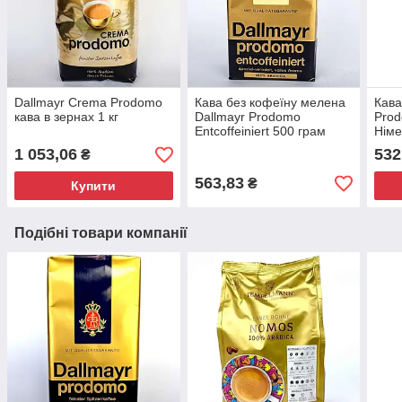
Dallmayr Crema Prodomo
Кава без кофеїну мелена
Кава
кава в зернах 1 кг
Dallmayr Prodomo
Prod
Entcoffeiniert 500 грам
Німе
1 053,06
532
₴
563,83
₴
Купити
Подібні товари компанії