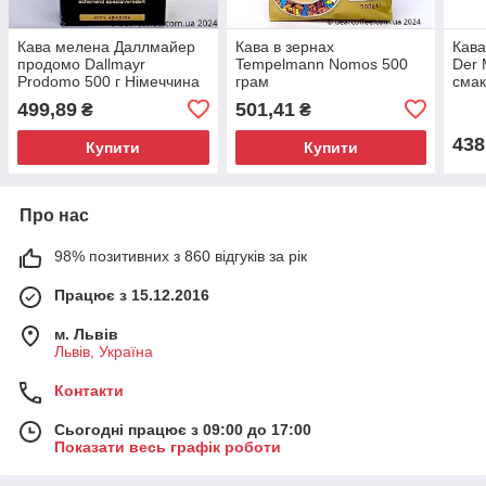
Кава мелена Даллмайер
Кава в зернах
Кава
продомо Dallmayr
Tempelmann Nomos 500
Der 
Prodomo 500 г Німеччина
грам
смак
Арабіка
аро
499,89
501,41
₴
₴
438
Купити
Купити
Про нас
98% позитивних з 860 відгуків за рік
Працює з 15.12.2016
м. Львів
Львів, Україна
Контакти
Сьогодні працює з 09:00 до 17:00
Показати весь графік роботи