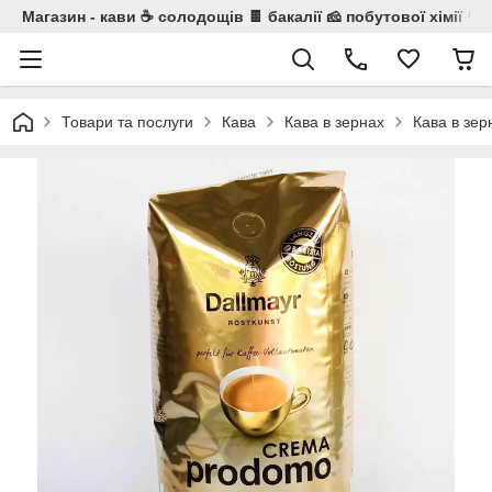
Магазин - кави ☕ солодощів 🍫 бакалії 🧀 побутової хімії 🧼
Товари та послуги
Кава
Кава в зернах
Кава в зер