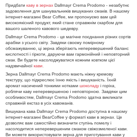
Придбати
каву в зернах
Dallmayr Crema Prodomo - незабутнє
задоволення для шанувальників вишуканих смаків. В нашому
інтернет-магазині Bear Coffee, ми пропонуємо вам цей
високоякісний продукт, який стане справжнім скарбом для
вашого шаленого кавового шедевру.
Dallmayr Crema Prodomo - це магічне поєднання різних сортів
арабіки з усього світу. Завдяки своєму помірному
обсмажуванню, ці зерна зберігають неперевершений баланс
кислотності і гіркоти, даруючи вам гармонійний і неповторний
смак. Ви будете насолоджуватися кожним ковтком цієї
надзвичайної
кави
.
Зерна Dallmayr Crema Prodomo мають ніжну кремову
текстуру, що підкреслює їхню якість і вишуканість. Їхній
аромат насичений тонкими нотками
шоколаду
і горіха,
роблячи каву неперевершеною і неповторною. Завдяки цим
особливостям, Dallmayr Crema Prodomo здатна викликати
справжній екстаз в усіх кавоманів.
Вишукана кава Dallmayr Crema Prodomo доступна в нашому
інтернет-магазині BearCoffee у форматі кави в зернах. Це
дозволяє вам самостійно визначити ступінь помелу і
насолодитися неперевершеним смаком свіжозмеленої кави.
Ви можете використовувати зерна для приготування кави у