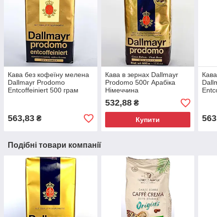
Кава без кофеїну мелена
Кава в зернах Dallmayr
Кава
Dallmayr Prodomo
Prodomo 500г Арабіка
Dall
Entcoffeiniert 500 грам
Німеччина
Entco
Німе
532,88
₴
563,83
563
₴
Купити
Подібні товари компанії