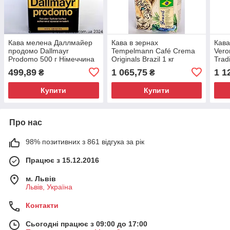
Кава мелена Даллмайер
Кава в зернах
Кава
продомо Dallmayr
Tempelmann Café Crema
Vero
Prodomo 500 г Німеччина
Originals Brazil 1 кг
Trad
Арабіка
1кг
499,89
1 065,75
1 1
₴
₴
Купити
Купити
Про нас
98% позитивних з 861 відгука за рік
Працює з 15.12.2016
м. Львів
Львів, Україна
Контакти
Сьогодні працює з 09:00 до 17:00