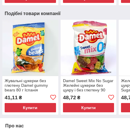
Подібні товари компанії
Жувальні цукерки без
Damel Sweet Mix No Sugar
Желе
глютену Damel gummy
Желейні цукерки без
цукр
bears 80 г Іспанія
цукру і без глютену 90
Suga
gramm
41,11
48,72
48,
₴
₴
Купити
Купити
Про нас