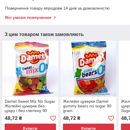
Повернення товару впродовж 14 днів за домовленістю
Всі умови повернення
З цим товаром також замовляють
Damel Sweet Mix No Sugar
Желейні цукерки Damel
Желе
Желейні цукерки без
gummy bears no sugar 90
цукр
цукру і без глютену 90
gram
Suga
gramm
48,72
48,72
48,
₴
₴
Купити
Купити