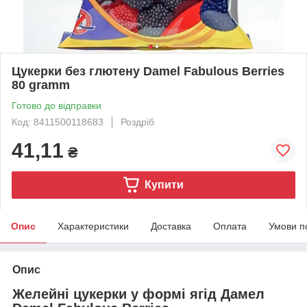
Цукерки без глютену Damel Fabulous Berries
80 gramm
Готово до відправки
Код: 8411500118683
Роздріб
41,11
₴
Купити
Опис
Характеристики
Доставка
Оплата
Умови п
Опис
Желейні цукерки у формі ягід Дамел