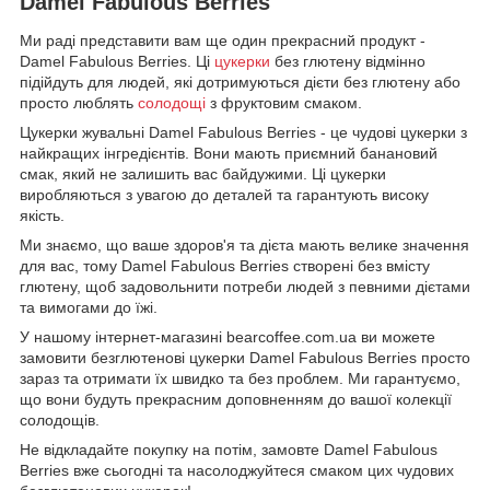
Damel Fabulous Berries
Ми раді представити вам ще один прекрасний продукт -
Damel Fabulous Berries. Ці
цукерки
без глютену відмінно
підійдуть для людей, які дотримуються дієти без глютену або
просто люблять
солодощі
з фруктовим смаком.
Цукерки жувальні Damel Fabulous Berries - це чудові цукерки з
найкращих інгредієнтів. Вони мають приємний банановий
смак, який не залишить вас байдужими. Ці цукерки
виробляються з увагою до деталей та гарантують високу
якість.
Ми знаємо, що ваше здоров'я та дієта мають велике значення
для вас, тому Damel Fabulous Berries створені без вмісту
глютену, щоб задовольнити потреби людей з певними дієтами
та вимогами до їжі.
У нашому інтернет-магазині bearcoffee.com.ua ви можете
замовити безглютенові цукерки Damel Fabulous Berries просто
зараз та отримати їх швидко та без проблем. Ми гарантуємо,
що вони будуть прекрасним доповненням до вашої колекції
солодощів.
Не відкладайте покупку на потім, замовте Damel Fabulous
Berries вже сьогодні та насолоджуйтеся смаком цих чудових