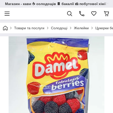
Магазин - кави ☕ солодощів 🍫 бакалії 🧀 побутової хімії 🧼
Товари та послуги
Солодощі
Желейки
Цукерки б