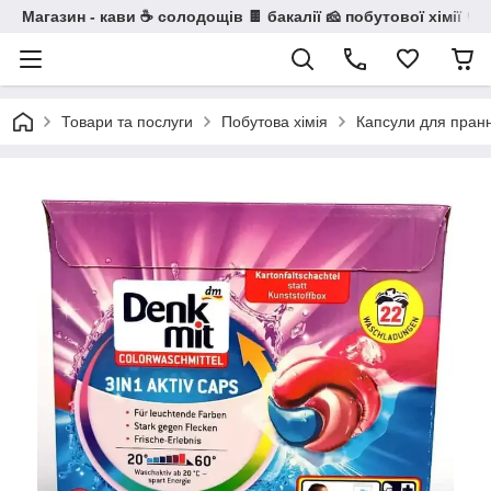
Магазин - кави ☕ солодощів 🍫 бакалії 🧀 побутової хімії 🧼
Товари та послуги
Побутова хімія
Капсули для пран