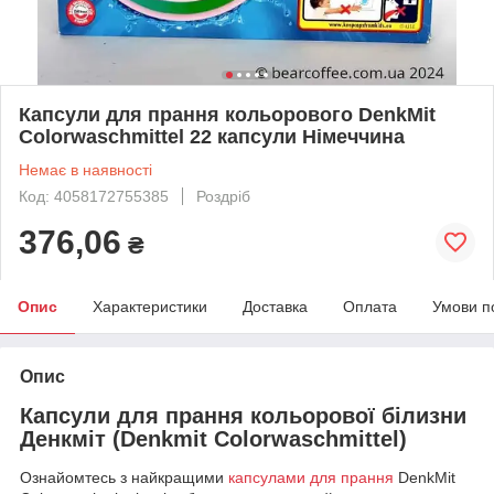
Капсули для прання кольорового DenkMit
Colorwaschmittel 22 капсули Німеччина
Немає в наявності
Код: 4058172755385
Роздріб
376,06
₴
Опис
Характеристики
Доставка
Оплата
Умови п
Опис
Капсули для прання кольорової білизни
Денкміт (Denkmit Colorwaschmittel)
Ознайомтесь з найкращими
капсулами для прання
DenkMit