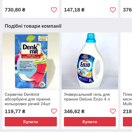
захист від дітей
Очищувачі для пральних
машин
730,80
147,18
376
₴
₴
Подібні товари компанії
Серветки Denkmit
Універсальний гель для
Плям
абсорбуючі для прання
прання Deluxe Enzo 4 л
кисн
кольорових речей 24шт
Mult
750г
119,77
346,62
218
₴
₴
Купити
Купити