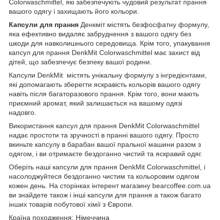
Colorwaschmittel, які забезпечують чудовий результат прання
вашого одягу і захищають його кольори.
Капсули для прання
Денкміт містять безфосфатну формулу,
яка ефективно видаляє забруднення з вашого одягу без
шкоди для навколишнього середовища. Крім того, упакування
капсул для прання DenkMit Colorwaschmittel має захист від
дітей, що забезпечує безпеку вашої родини.
Капсули DenkMit містять унікальну формулу з інгредієнтами,
які допомагають зберегти яскравість кольорів вашого одягу
навіть після багаторазового прання. Крім того, вони мають
приємний аромат, який залишається на вашому одязі
надовго.
Використання капсул для прання DenkMit Colorwaschmittel
надає простоти та зручності в пранні вашого одягу. Просто
вкиньте капсулу в барабан вашої пральної машини разом з
одягом, і ви отримаєте бездоганно чистий та яскравий одяг.
Оберіть наші капсули для прання DenkMit Colorwaschmittel, і
насолоджуйтеся бездоганно чистим та кольоровим одягом
кожен день. На сторінках інтерент магазину bearcoffee.com.ua
ви знайдете також і інші капсули для прання а також багато
інших товарів побутової хімії з Європи.
Країна походження: Німеччина