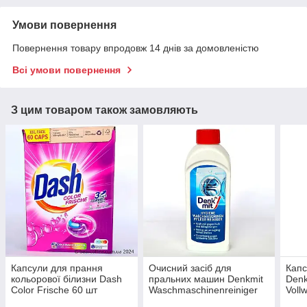
Умови повернення
Повернення товару впродовж 14 днів за домовленістю
Всі умови повернення
З цим товаром також замовляють
Капсули для прання
Очисний засіб для
Капс
кольорової білизни Dash
пральних машин Denkmit
Denk
Color Frische 60 шт
Waschmaschinenreiniger
Voll
безфосфатні Німеччина
250мл Німеччина,
Німе