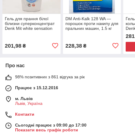
Гель для прання білої
DM Anti-Kalk 128 WA —
Гель
білизни суперконцентрат
порошок проти накипу для
коль
Denk Mit white sensation
пральних машин, 1.5 кг
Denk
40 прань 1л Німеччина
без
281
1,1л
201,98
228,38
₴
₴
Про нас
98% позитивних з 861 відгука за рік
Працює з 15.12.2016
м. Львів
Львів, Україна
Контакти
Сьогодні працює з 09:00 до 17:00
Показати весь графік роботи