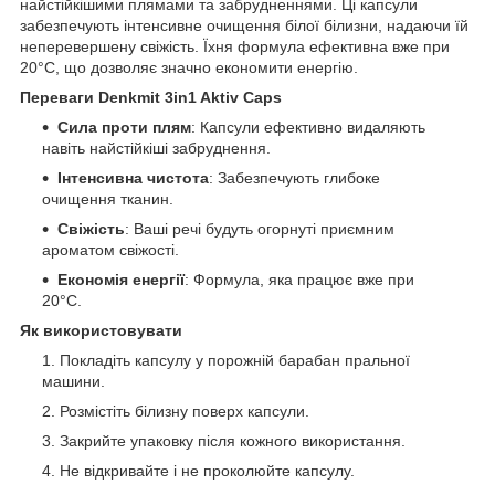
найстійкішими плямами та забрудненнями. Ці капсули
забезпечують інтенсивне очищення білої білизни, надаючи їй
неперевершену свіжість. Їхня формула ефективна вже при
20°C, що дозволяє значно економити енергію.
Переваги Denkmit 3in1 Aktiv Caps
Сила проти плям
: Капсули ефективно видаляють
навіть найстійкіші забруднення.
Інтенсивна чистота
: Забезпечують глибоке
очищення тканин.
Свіжість
: Ваші речі будуть огорнуті приємним
ароматом свіжості.
Економія енергії
: Формула, яка працює вже при
20°C.
Як використовувати
Покладіть капсулу у порожній барабан пральної
машини.
Розмістіть білизну поверх капсули.
Закрийте упаковку після кожного використання.
Не відкривайте і не проколюйте капсулу.