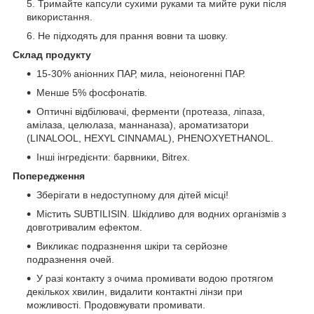
Тримайте капсули сухими руками та мийте руки після
використання.
Не підходять для прання вовни та шовку.
Склад продукту
15-30% аніонних ПАР, мила, неіоногенні ПАР.
Менше 5% фосфонатів.
Оптичні відбілювачі, ферменти (протеаза, ліпаза,
амілаза, целюлаза, маннаназа), ароматизатори
(LINALOOL, HEXYL CINNAMAL), PHENOXYETHANOL.
Інші інгредієнти: барвники, Bitrex.
Попередження
Зберігати в недоступному для дітей місці!
Містить SUBTILISIN. Шкідливо для водних організмів з
довготривалим ефектом.
Викликає подразнення шкіри та серйозне
подразнення очей.
У разі контакту з очима промивати водою протягом
декількох хвилин, видалити контактні лінзи при
можливості. Продовжувати промивати.