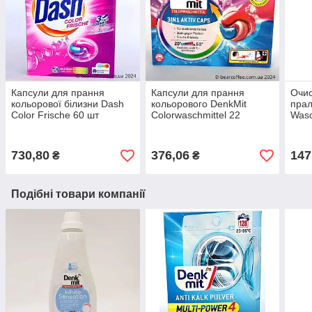
Капсули для прання
Капсули для прання
Очис
кольорової білизни Dash
кольорового DenkMit
прал
Color Frische 60 шт
Colorwaschmittel 22
Wasc
безфосфатні Німеччина
капсули Німеччина
250м
захист від дітей
Очищ
маш
730,80
376,06
147
₴
₴
Подібні товари компанії