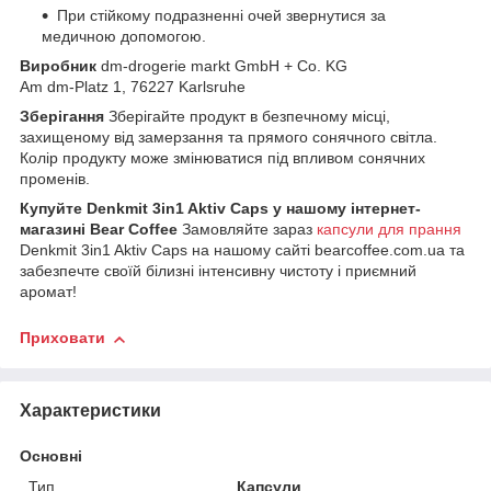
При стійкому подразненні очей звернутися за
медичною допомогою.
Виробник
dm-drogerie markt GmbH + Co. KG
Am dm-Platz 1, 76227 Karlsruhe
Зберігання
Зберігайте продукт в безпечному місці,
захищеному від замерзання та прямого сонячного світла.
Колір продукту може змінюватися під впливом сонячних
променів.
Купуйте Denkmit 3in1 Aktiv Caps у нашому інтернет-
магазині Bear Coffee
Замовляйте зараз
капсули для прання
Denkmit 3in1 Aktiv Caps на нашому сайті bearcoffee.com.ua та
забезпечте своїй білизні інтенсивну чистоту і приємний
аромат!
Приховати
Характеристики
Основні
Тип
Капсули