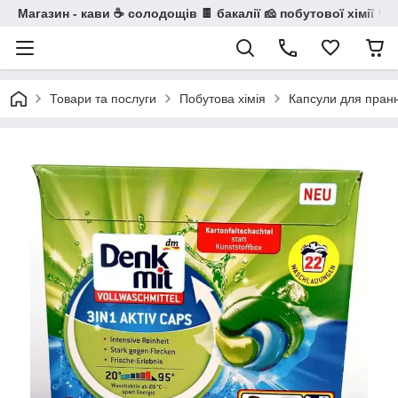
Магазин - кави ☕ солодощів 🍫 бакалії 🧀 побутової хімії 🧼
Товари та послуги
Побутова хімія
Капсули для пран