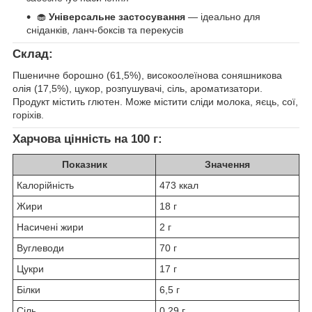
🧁
Універсальне застосування
— ідеально для
сніданків, ланч-боксів та перекусів
Склад:
Пшеничне борошно (61,5%), високоолеїнова соняшникова
олія (17,5%), цукор, розпушувачі, сіль, ароматизатори.
Продукт містить глютен. Може містити сліди молока, яєць, сої,
горіхів.
Харчова цінність на 100 г:
Показник
Значення
Калорійність
473 ккал
Жири
18 г
Насичені жири
2 г
Вуглеводи
70 г
Цукри
17 г
Білки
6,5 г
Сіль
0,29 г