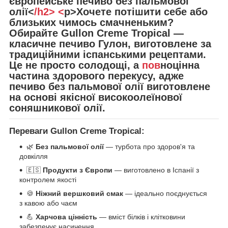
європейське печиво без пальмової
олії
<
/h2> <
p>Хочете потішити себе або
близьких чимось смачненьким?
Обирайте
Gullon Creme Tropical
—
класичне
печиво Гулон
, виготовлене за
традиційними іспанськими рецептами.
Це не просто солодощі, а
пов
ноцінна
частина здорового перекусу, адже
печиво без пальмової олії
виготовлене
на основі якісної високоолеїнової
соняшникової олії.
Переваги Gullon Creme Tropical:
🌿
Без пальмової олії
— турбота про здоров'я та
довкілля
🇪🇸
Продукти з Європи
— виготовлено в Іспанії з
контролем якості
🍪
Ніжний вершковий смак
— ідеально поєднується
з кавою або чаєм
💪
Харчова цінність
— вміст білків і клітковини
забезпечує насичення