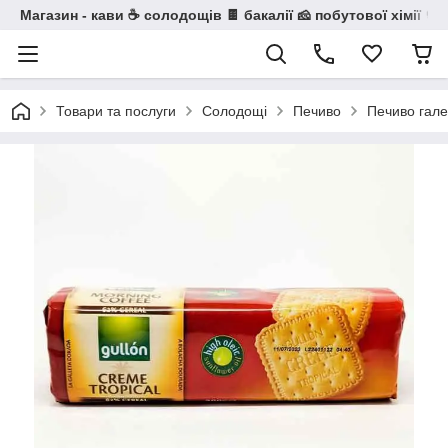
Магазин - кави ☕ солодощів 🍫 бакалії 🧀 побутової хімії 🧼
Товари та послуги
Солодощі
Печиво
Печиво галет