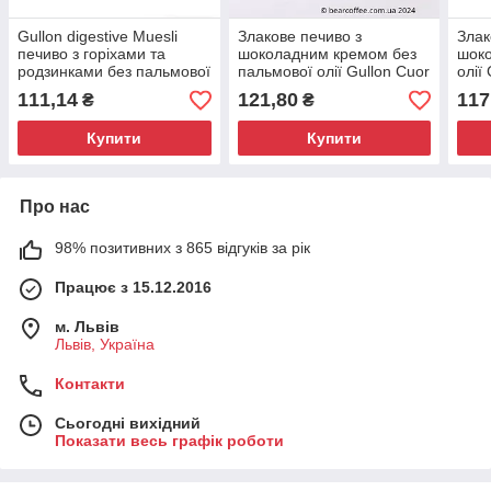
Gullon digestive Muesli
Злакове печиво з
Злак
печиво з горіхами та
шоколадним кремом без
шоко
родзинками без пальмової
пальмової олії Gullon Cuor
олії
олії 365 г Іспанія
di Cereale Biscotti cacao
Cioc
111,14
121,80
117
₴
₴
220г Іспанія
Купити
Купити
Про нас
98% позитивних з 865 відгуків за рік
Працює з 15.12.2016
м. Львів
Львів, Україна
Контакти
Сьогодні вихідний
Показати весь графік роботи