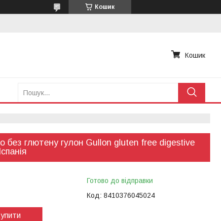
Кошик
Кошик
о без глютену гулон Gullon gluten free digestive
Іспанія
Готово до відправки
Код:
8410376045024
упити