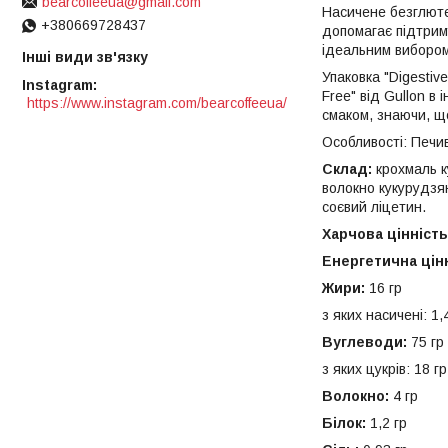
bearcoffeeua@gmail.com
Насичене безглютен
+380669728437
допомагає підтрим
ідеальним вибором
Інші види зв'язку
Упаковка "Digestiv
Instagram
Free" від Gullon в
https://www.instagram.com/bearcoffeeua/
смаком, знаючи, щ
Особливості: Печив
Склад:
крохмаль к
волокно кукурудзян
соєвий ліцетин.
Харчова цінність
Енергетична цінн
Жири:
16 гр
з яких насичені: 1,
Вуглеводи:
75 гр
з яких цукрів: 18 гр
Волокно:
4 гр
Білок:
1,2 гр