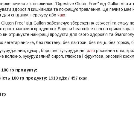
ове печиво з клітковиною "Digestive Gluten Free" від Gullon містить 
увати здоров'я кишківника та покращує травлення. Це печиво має н
 для сніданку, перекусу або
чаю
.
e Gluten Free" від Gullon забезпечує збереження свіжості та смаку п
 інтернет-магазині продуктів з Європи bearcoffee.com.ua прямо зар
о ви отримуєте найкращі продукти для свого здоров'я та благополу
о вегетаріанське, без глютену, без лактози, без яєць, без горіхів, 
укурудзяний, цукор, борошно кукурудзяне,
олія
рослинна олія, кро
е волокно, кукурудзяний сироп, глюкоза і фруктоза, рисовий крохма
 100 гр продукту:
ість 100 гр продукту:
1919 кДж / 457 ккал
4 гр