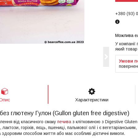
+380 (93) 
У компанії
який товар
повернен
Опис
Характеристики
ез глютену Гулон (Gullon gluten free digestive)
лення від класичного смаку
печива
з клітковиною з Digestive Gluten
, лактози, горіхів, яєць, пшениці, пальмової олії і є вегетаріанськ
а здоровим способом життя або має особливі дієтичні вимоги.