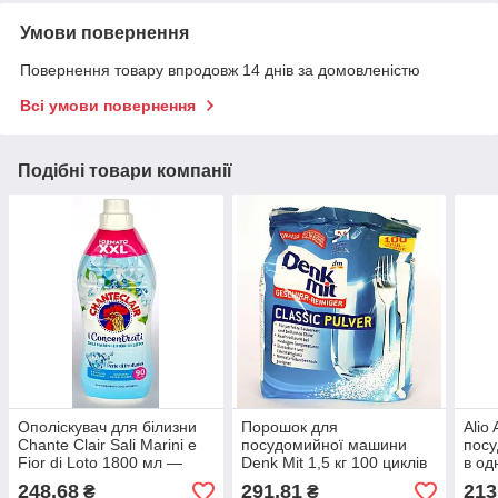
Умови повернення
Повернення товару впродовж 14 днів за домовленістю
Всі умови повернення
Подібні товари компанії
Ополіскувач для білизни
Порошок для
Alio
Chante Clair Sali Marini e
посудомийної машини
пос
Fior di Loto 1800 мл —
Denk Mit 1,5 кг 100 циклів
в од
морська сіль та лотос
Німеччина, Засоби для
248,68
291,81
213
₴
₴