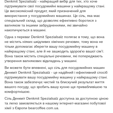
Denkmit Spezialsalz - найкращий вибір для тих, хто хоче
підтримувати свої посудомийні машини у найкращому стані.
Це високоякісний продукт, який призначений для
використання у посудомийних машинах. Це сіль, яка має
спеціальний склад, що дозволяє ефективно боротися з
вапняком та іншими забрудненнями, які звичайно
накопичуються в машині.
Одна з переваг Denkmit Spezialsalz полягає в тому, що вона
не містить ніяких шкідливих хімічних речовин, тому вона не
тільки допомагає зберегти вашу посудомийну машину в
найкращому стані, але й не зашкодить здоров'ю вашої сім'ї.
Вона також містить спеціальні речовини, які попереджають
утворення вапнякових відкладень у машині.
Ви можете бути впевнені, що сіль для посудомийних машин
Денкміт Denkmit Spezialsalz - це надійний і ефективний спосіб
підтримувати вашу посудомийну машину у найкращому стані.
Вона також забезпечує чистий та блискучий результат миття
вашого посуду, що зробить вашу кухню ще привабливішою та
комфортнішою.
Сіль Денкміт Denkmit Spezialsalz доступна за доступною ціною
та легко замовляється в нашому інтернет-магазині побутової
хімії з Європи bearcoffee.com.ua.