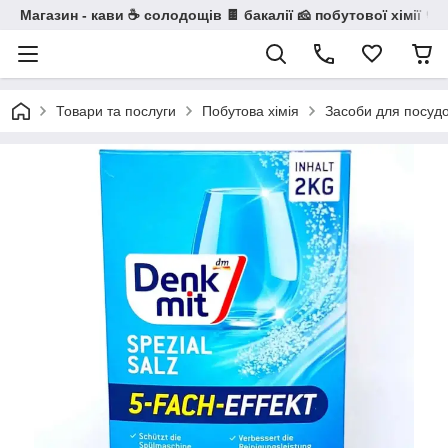
Магазин - кави ☕ солодощів 🍫 бакалії 🧀 побутової хімії 🧼
Товари та послуги
Побутова хімія
Засоби для посуд