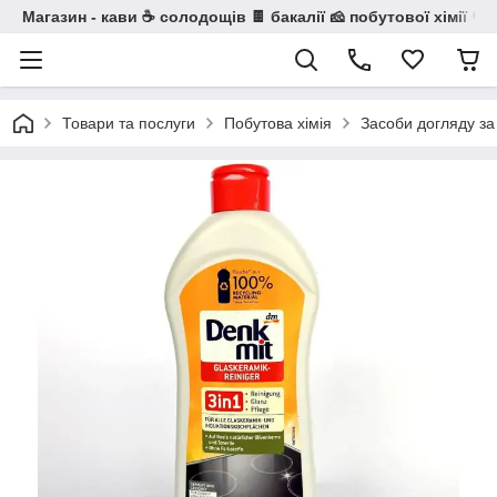
Магазин - кави ☕ солодощів 🍫 бакалії 🧀 побутової хімії 🧼
Товари та послуги
Побутова хімія
Засоби догляду за