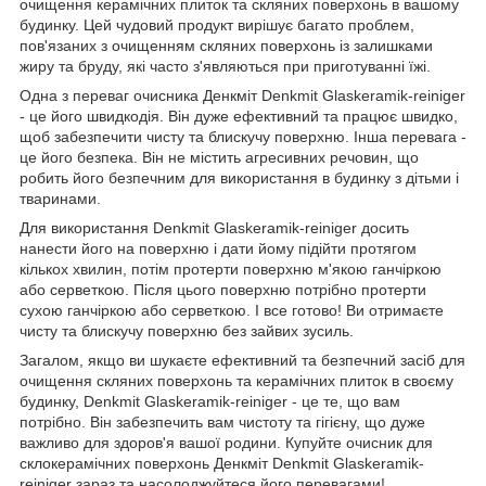
очищення керамічних плиток та скляних поверхонь в вашому
будинку. Цей чудовий продукт вирішує багато проблем,
пов'язаних з очищенням скляних поверхонь із залишками
жиру та бруду, які часто з'являються при приготуванні їжі.
Одна з переваг очисника Денкміт Denkmit Glaskeramik-reiniger
- це його швидкодія. Він дуже ефективний та працює швидко,
щоб забезпечити чисту та блискучу поверхню. Інша перевага -
це його безпека. Він не містить агресивних речовин, що
робить його безпечним для використання в будинку з дітьми і
тваринами.
Для використання Denkmit Glaskeramik-reiniger досить
нанести його на поверхню і дати йому підійти протягом
кількох хвилин, потім протерти поверхню м'якою ганчіркою
або серветкою. Після цього поверхню потрібно протерти
сухою ганчіркою або серветкою. І все готово! Ви отримаєте
чисту та блискучу поверхню без зайвих зусиль.
Загалом, якщо ви шукаєте ефективний та безпечний засіб для
очищення скляних поверхонь та керамічних плиток в своєму
будинку, Denkmit Glaskeramik-reiniger - це те, що вам
потрібно. Він забезпечить вам чистоту та гігієну, що дуже
важливо для здоров'я вашої родини. Купуйте очисник для
склокерамічних поверхонь Денкміт Denkmit Glaskeramik-
reiniger зараз та насолоджуйтеся його перевагами!