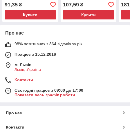
нальоту 500мл
(750 мл)
tepp
91,35
107,59
181
₴
₴
Засо
ткан
Купити
Купити
Про нас
98% позитивних з 864 відгуків за рік
Працює з 15.12.2016
м. Львів
Львів, Україна
Контакти
Сьогодні працює з 09:00 до 17:00
Показати весь графік роботи
Про нас
Контакти