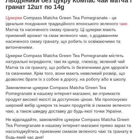
Льодяники без цукру Компас чай матча і
гранат 12шт по 14g
Цукерки
Compass Matcha Green Tea Pomegranate - це
ідеальне поєднання традиційного японського зеленого
чаю
Матча та насиченого смаку гранату. Ці цукерки мають
приємний аромат та смак зеленого чаю, з додаванням
насиченого смаку гранату, що робить їх освіжаючими та
витонченими.
Цукерки Compass Matcha Green Tea Pomegranate містять
натуральні інгредієнти, такі як цукор, глюкозу, зелений чай
Матча та сік гранату, що робить їх безпечними для здоров'я
та смачними. Крім того, вони мають невеликий розмір, що
дозволяє брати їх з собою в дорогу, на роботу або в школу.
Замовляючи цукерки Compass Matcha Green Tea
Pomegranate в нашому інтернет-магазині, ви отримаєте
продукт високої якості за доступною ціною. Ми пропонуємо
широкий вибір цукерок та інших продуктів зі смаком зеленого
чаю, а також швидку доставку до будь-якої точки України.
Не відкладайте, замовляйте цукерки Compass Matcha Green
Tea Pomegranate в нашому інтернет-магазині прямо зараз та
насолоджуйтесь приємним смаком зеленого чаю та гранату в
будь-який час дня!