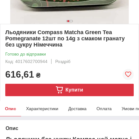
Льодяники Compass Matcha Green Tea
Pomegranate 12шт по 14g з смаком гранату
без цукру Німеччина
Готово до відправки
Код: 4017602700944
Роздріб
616,61
₴
Купити
Опис
Характеристики
Доставка
Оплата
Умови п
Опис