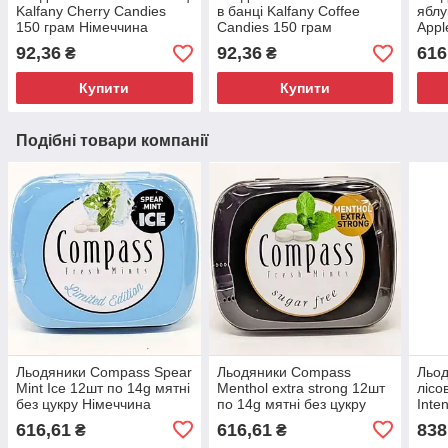
Kalfany Cherry Candies
в банці Kalfany Coffee
яблу
150 грам Німеччина
Candies 150 грам
Appl
Німеччина
цукр
92,36
92,36
616
₴
₴
Купити
Купити
Подібні товари компанії
Льодяники Compass Spear
Льодяники Compass
Льод
Mint Ice 12шт по 14g мятні
Menthol extra strong 12шт
лісо
без цукру Німеччина
по 14g мятні без цукру
Inte
Німеччина
шт п
616,61
616,61
838
₴
₴
Німе