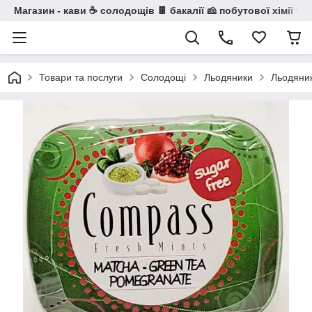
Магазин - кави ☕ солодощів 🍫 бакалії 🧀 побутової хімії 🧼
Товари та послуги
Солодощі
Льодяники
Льодяник