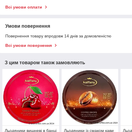
Всі умови оплати
Умови повернення
Повернення товару впродовж 14 днів за домовленістю
Всі умови повернення
З цим товаром також замовляють
Льодяники вишневі в банці
Льодяники із смаком кави
Льод