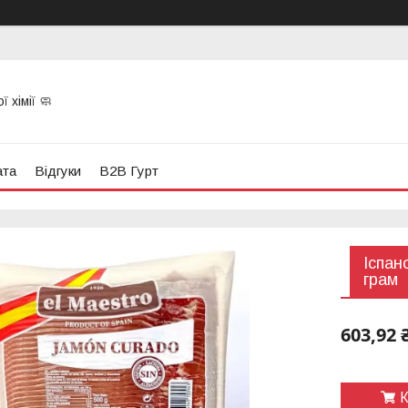
 хімії 🧼
ата
Відгуки
B2B Гурт
Іспан
грам
603,92 
К