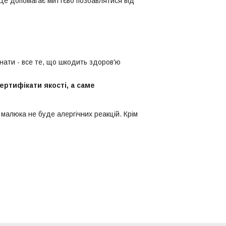
 Це допомагає миттєво позбавлятися від
нати - все те, що шкодить здоров'ю
ртифікати якості, а саме
у малюка не буде алергічних реакцій. Крім