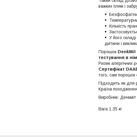
Такий склад дозво
важких плям і забр
Безфосфатни
Температурни
Кількість пран
Застосовуєть
У його склад
дитини і виклик
Порошок
DenkMit 
тестування в нім
Ризик алергічних р
Сертифікат DAA
того, сам порошок 
Підходить як для 
Країна походження
Виробник: Денкміт 
Вага 1.35 кг