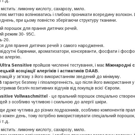
 т.д.
містить: лимонну кислоту, сахарозу, мило.
ляє миттєво вспінюватись і глибоко проникати всередину волокон.
уднень, при цьому повністю зберігаючи структуру тканини.
й порошок для прання дитячих речей.
й режим 30- 95С.
ь-20.
ся для прання дитячих речей з самого народження.
і відсутні барвники, ароматизатори, консерванти, фосфати і фосфо
ає алергію.
Ultra Sensitive
пройшов численні тестування, і має
Міжнародні се
ецькій асоціації алергіків і астматиків DAAB
.
еакцій у зв'язку з його використанням зведений до мінімуму.
B
гарантує безпеку і гіпоалергенність, що після його використання 
отримав безліч позитивних відгуків від покупців всієї Європи.
sitive Vollwaschmittel
- це пральний порошок спеціально створен
дей з особливо чутливою і схильною до алергії шкіри.
ди дуже чутлива до різних подразників, особливо компонентів прал
о кожен день, тому потрібно використовувати спеціальний порошок,
 т.д.
містить: лимонну кислоту, сахарозу, мило.