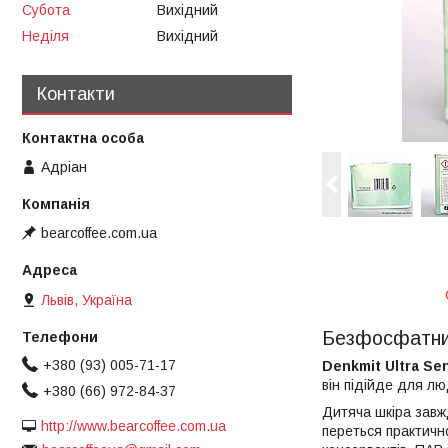
Субота
Вихідний
Неділя
Вихідний
Контакти
Адріан
bearcoffee.com.ua
Львів, Україна
Безфосфатний 
+380 (93) 005-71-17
Denkmit Ultra Sen
він підійде для лю
+380 (66) 972-84-37
Дитяча шкіра завж
http://www.bearcoffee.com.ua
переться практичн