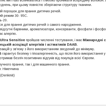
ляє миттєво вспінюватись і глибоко проникати всередину волокон.
уднень, при цьому повністю зберігаючи структуру тканини.
й порошок для прання дитячих речей.
й режим 30- 95С.
ь-20.
ся для прання дитячих речей з самого народження.
і відсутні барвники, ароматизатори, консерванти, фосфати і фосфо
ає алергію.
Ultra Sensitive
пройшов численні тестування, і має
Міжнародні се
ецькій асоціації алергіків і астматиків DAAB
.
еакцій у зв'язку з його використанням зведений до мінімуму.
B
гарантує безпеку і гіпоалергенність, що після його використання 
отримав безліч позитивних відгуків від покупців всієї Європи.
ручного прання, так і для машинного прання.
: Німеччина
(Denkmit)