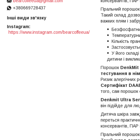
консервантів, ПАР і
bearcoffeeua@gmail.com
+380669728437
Пральний порошок 
Такий склад дозво
Інші види зв'язку
важких плям і забр
Instagram
Безфосфатни
https://www.instagram.com/bearcoffeeua/
Температурни
Кількість пран
Застосовуєть
У його склад
дитини і виклик
Порошок
DenkMit 
тестування в нім
Ризик алергічних р
Сертифікат DAA
того, сам порошок 
Denkmit Ultra Sen
він підійде для лю
Дитяча шкіра завж
переться практичн
консервантів, ПАР і
Пральний порошок 