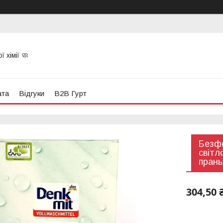
 хімії 🧼
ата
Відгуки
B2B Гурт
Безфо
світл
прань
304,50 