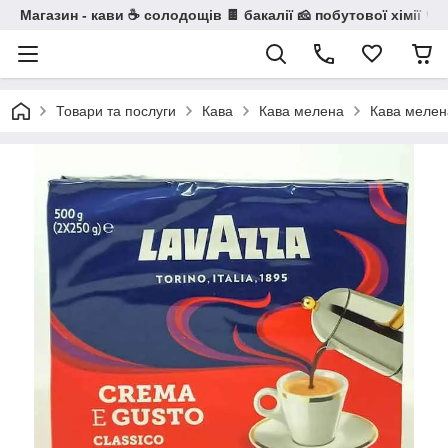
Магазин - кави ☕ солодощів 🍫 бакалії 🧀 побутової хімії 🧼
Товари та послуги
Кава
Кава мелена
Кава мелена