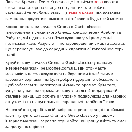
Лавазза Крема е Густо Класіко - це італійська
кава
високої
якості, яка створена спеціально для тих, хто любить
насичений та глибокий смак. Ця
кава мелена
, що дозволяє
вам насолоджуватися смаком свіжої кави в будь-який момент.
Кожна пачка кави Lavazza Crema e Gusto classico
виготовлена з унікального бленду кращих зерен Арабіки та
Робусти, які піддаються обсмажуванню у міцному стилі
італійської кави. Результат - неперевершений смак та аромат,
що перенесуть вас до середини справжньої кавової культури
Італії.
Купуйте каву Lavazza Crema e Gusto classico у нашому
інтернет-магазині bearcoffee.com.ua, і ви отримаєте
можливість насолоджуватися найкращими італійськими
кавовими зернами, які були добре підібрані та обсмажені,
щоб забезпечити неповторний смак та аромат. Крім того,
купуючи у нас, ви отримаєте каву у стильній подарунковій
сталевій банці, що робить її чудовим подарунком для кавових
ентузіастів та шанувальників справжньої італійської кави.
Не вагайтеся, зробіть свій вибір на користь кращої італійської
кави - купуйте Lavazza Crema e Gusto classico у нашому
інтернет-магазині зараз та отримайте найкращу якість та смак
за доступною ціною.