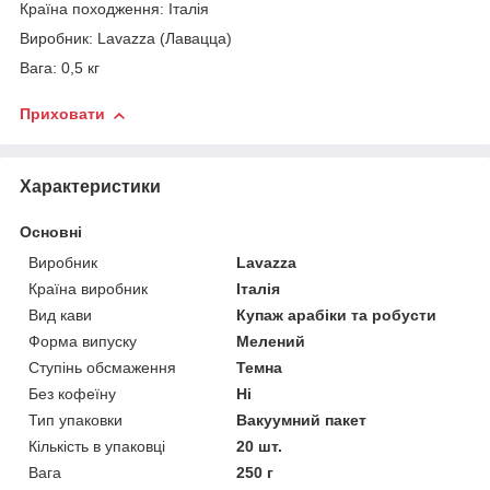
Країна походження: Італія
Виробник: Lavazza (Лавацца)
Вага: 0,5 кг
Приховати
Характеристики
Основні
Виробник
Lavazza
Країна виробник
Італія
Вид кави
Купаж арабіки та робусти
Форма випуску
Мелений
Ступінь обсмаження
Темна
Без кофеїну
Ні
Тип упаковки
Вакуумний пакет
Кількість в упаковці
20 шт.
Вага
250 г