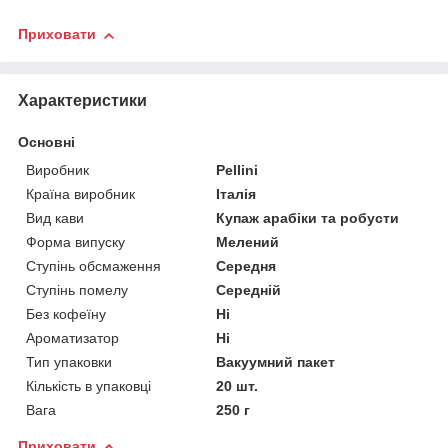
Приховати
Характеристики
Основні
Виробник
Pellini
Країна виробник
Італія
Вид кави
Купаж арабіки та робусти
Форма випуску
Мелений
Ступінь обсмаження
Середня
Ступінь помелу
Середній
Без кофеїну
Ні
Ароматизатор
Ні
Тип упаковки
Вакуумний пакет
Кількість в упаковці
20 шт.
Вага
250 г
Приховати