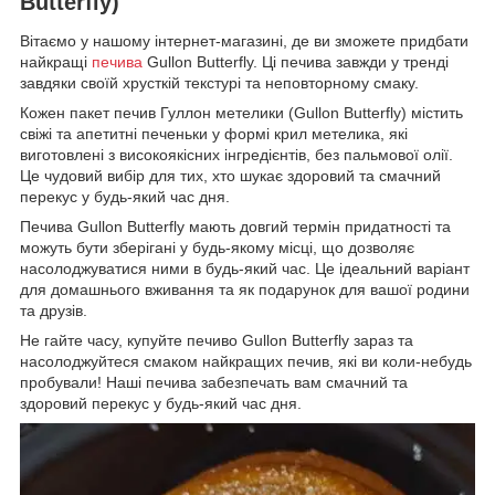
Butterfly)
Вітаємо у нашому інтернет-магазині, де ви зможете придбати
найкращі
печива
Gullon Butterfly. Ці печива завжди у тренді
завдяки своїй хрусткій текстурі та неповторному смаку.
Кожен пакет печив Гуллон метелики (Gullon Butterfly) містить
свіжі та апетитні печеньки у формі крил метелика, які
виготовлені з високоякісних інгредієнтів, без пальмової олії.
Це чудовий вибір для тих, хто шукає здоровий та смачний
перекус у будь-який час дня.
Печива Gullon Butterfly мають довгий термін придатності та
можуть бути зберігані у будь-якому місці, що дозволяє
насолоджуватися ними в будь-який час. Це ідеальний варіант
для домашнього вживання та як подарунок для вашої родини
та друзів.
Не гайте часу, купуйте печиво Gullon Butterfly зараз та
насолоджуйтеся смаком найкращих печив, які ви коли-небудь
пробували! Наші печива забезпечать вам смачний та
здоровий перекус у будь-який час дня.