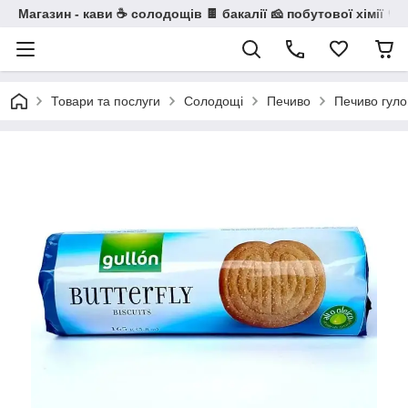
Магазин - кави ☕ солодощів 🍫 бакалії 🧀 побутової хімії 🧼
Товари та послуги
Солодощі
Печиво
Печиво гулон