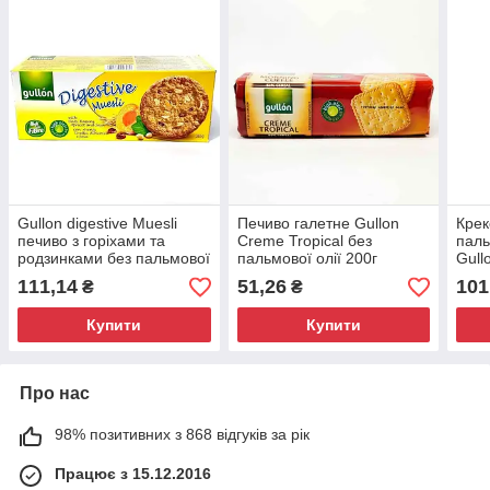
Gullon digestive Muesli
Печиво галетне Gullon
Крек
печиво з горіхами та
Creme Tropical без
паль
родзинками без пальмової
пальмової олії 200г
Gull
олії 365 г Іспанія
Іспанія
Іспа
111,14
51,26
101
₴
₴
Купити
Купити
Про нас
98% позитивних з 868 відгуків за рік
Працює з 15.12.2016