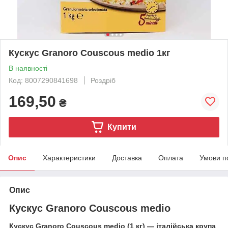
Кускус Granoro Couscous medio 1кг
В наявності
Код: 8007290841698
Роздріб
169,50
₴
Купити
Опис
Характеристики
Доставка
Оплата
Умови п
Опис
Кускус Granoro Couscous medio
Кускус Granoro Couscous medio (1 кг) — італійська крупа