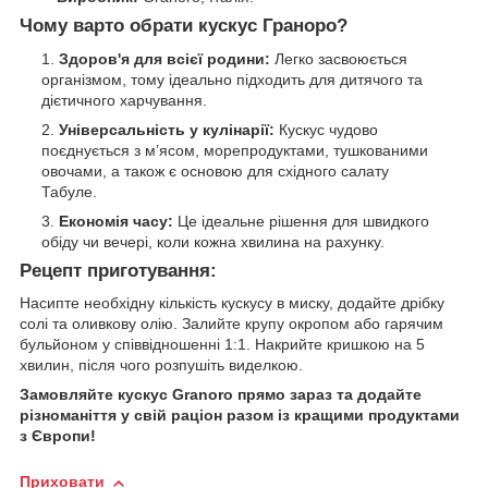
Чому варто обрати кускус Граноро?
Здоров'я для всієї родини:
Легко засвоюється
організмом, тому ідеально підходить для дитячого та
дієтичного харчування.
Універсальність у кулінарії:
Кускус чудово
поєднується з м’ясом, морепродуктами, тушкованими
овочами, а також є основою для східного салату
Табуле.
Економія часу:
Це ідеальне рішення для швидкого
обіду чи вечері, коли кожна хвилина на рахунку.
Рецепт приготування:
Насипте необхідну кількість кускусу в миску, додайте дрібку
солі та оливкову олію. Залийте крупу окропом або гарячим
бульйоном у співвідношенні 1:1. Накрийте кришкою на 5
хвилин, після чого розпушіть виделкою.
Замовляйте кускус Granoro прямо зараз та додайте
різноманіття у свій раціон разом із кращими продуктами
з Європи!
Приховати