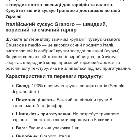
з твердих сортів пшениці для гарнірів та салатів.
Купуйте якісний кускус Граноро з доставкою по всій
Україні!
Італійський кускус Granoro — швидкий,
корисний та смачний гарнір
Шукаєте альтернативу звичним крупам?
Кускус Granoro
Couscous medio
— це високоякісний продукт з Італії,
виготовлений із добірної крупки твердої пшениці (дурум).
Завдяки спеціальній технології виробництва, цей кускус
зберігає природний колір, приємний горіховий аромат та
розсипчасту текстуру, яка не злипається під час приготування.
Характеристики та переваги продукту:
Склад:
100% пшенична крупа твердих сортів (Semola
di grano duro).
Поживна цінність:
Багатий на вітаміни групи B,
залізо, магній та фосфор.
Швидкість приготування:
Не потребує тривалого
варіння — достатньо залити окропом на 5 хвилин.
Вага:
Економічна упаковка 1 кг.
Виробник:
Granoro, Італія.