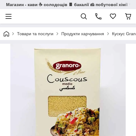
Магазин - кави ☕ солодощів 🍫 бакалії 🧀 побутової хімії 🧼
Товари та послуги
Продукти харчування
Кускус Gran