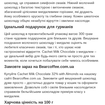
шоколад, це справжня симфонія смаків. Ніжний молочний
шоколад з багатою текстурою і витонченим смаком,
збагачений цілісними мигдалевими горіхами, які додають
йому особливого хрускоту та глибини смаку. Кожен шматочок
шоколаду обіцяє незабутні відчуття і хвилини насолоди.
Ідеальний подарунок для гурманів
Цей шоколад в презентабельній упаковці вагою 300 грам
стане чудовим подарунком для близьких та друзів. Вишукане
поєднання молочного шоколаду і мигдалю оцінять як
любителі класичних смаків, так і ті, хто шукає нові
гастрономічні відкриття. Cachet Milk Chocolate з мигдалем –
це ідеальний вибір для будь-якого свята чи просто для тих
моментів, коли хочеться побалувати себе чимось особливим.
Замовте зараз на Bearcoffee.com.ua
Купуйте Cachet Milk Chocolate 32% with Almonds на нашому
сайті Bearcoffee.com.ua. Замовити цей вишуканий шоколад
дуже просто – достатньо додати товар у кошик та оформити
замовлення. Дозвольте собі і своїм близьким насолодитися
справжнім бельгійським шоколадом преміум-класу з
мигдалем.
Харчова цінність на 100 г