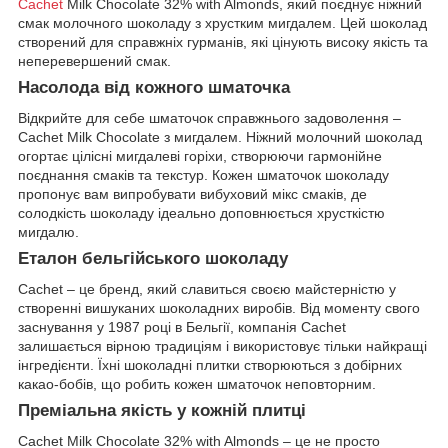
Cachet
Milk Chocolate 32% with Almonds, який поєднує ніжний
смак молочного шоколаду з хрустким мигдалем. Цей шоколад
створений для справжніх гурманів, які цінують високу якість та
неперевершений смак.
Насолода від кожного шматочка
Відкрийте для себе шматочок справжнього задоволення –
Cachet Milk Chocolate з мигдалем. Ніжний молочний шоколад
огортає цілісні мигдалеві горіхи, створюючи гармонійне
поєднання смаків та текстур. Кожен шматочок шоколаду
пропонує вам випробувати вибуховий мікс смаків, де
солодкість шоколаду ідеально доповнюється хрусткістю
мигдалю.
Еталон бельгійського шоколаду
Cachet – це бренд, який славиться своєю майстерністю у
створенні вишуканих шоколадних виробів. Від моменту свого
заснування у 1987 році в Бельгії, компанія Cachet
залишається вірною традиціям і використовує тільки найкращі
інгредієнти. Їхні шоколадні плитки створюються з добірних
какао-бобів, що робить кожен шматочок неповторним.
Преміальна якість у кожній плитці
Cachet Milk Chocolate 32% with Almonds – це не просто