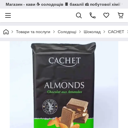
Магазин - кави ☕ солодощів 🍫 бакалії 🧀 побутової хімії 🧼
Товари та послуги
Солодощі
Шоколад
CACHET