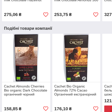
milk chocolate Hazelnut
milk chocolate Almonds 300
choc
300 г Бельгія
г Бельгія
Бель
275,06
253,75
327
₴
₴
Подібні товари компанії
Cachet Almonds Cherries
Cachet Bio Organic
Cach
Bio organic Dark Chocolate
Almonds 72% Cacao
бель
органічний чорний
Органічний екстрачорний
шоко
шоколад з мигдалем та
шоколад з мигдалем 90г
мигд
121
вишнею 90г Бельгія
158,85
176,10
₴
₴