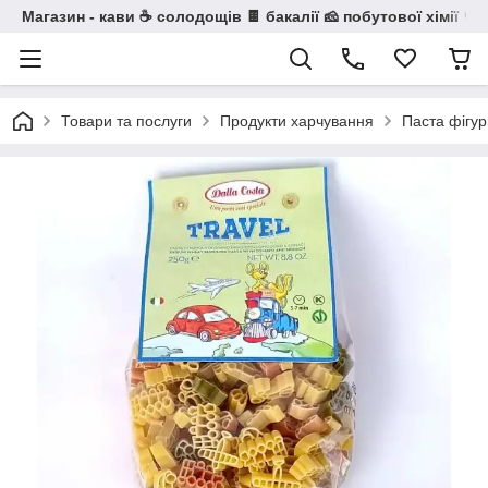
Магазин - кави ☕ солодощів 🍫 бакалії 🧀 побутової хімії 🧼
Товари та послуги
Продукти харчування
Паста фігу