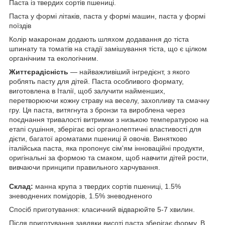
Паста із твердих сортів пшениці.
Паста у формі літаків, паста у формі машин, паста у формі
поїздів
Колір макаронам додають шляхом додавання до тіста
шпинату та томатів на стадії замішування тіста, що є цілком
органічним та екологічним.
Життєрадісність
— найважливіший інгредієнт, з якого
роблять пасту для дітей. Паста особливого формату,
виготовлена в Італії, щоб залучити найменших,
перетворюючи кожну страву на веселу, захопливу та смачну
гру. Ця паста, витягнута з бронзи та вироблена через
поєднання тривалості витримки з низькою температурою на
етапі сушіння, зберігає всі органолептичні властивості для
дієти, багатої ароматами пшениці й овочів. Винятково
італійська паста, яка пропонує сім'ям інноваційні продукти,
оригінальні за формою та смаком, щоб навчити дітей рости,
вивчаючи принципи правильного харчування.
Склад:
манна крупа з твердих сортів пшениці, 1.5%
зневоднених помідорів, 1.5% зневодненого
Спосіб приготування: класичний відварюйте 5-7 хвилин.
Після приготування завдяки висоті паста зберігає форму. В