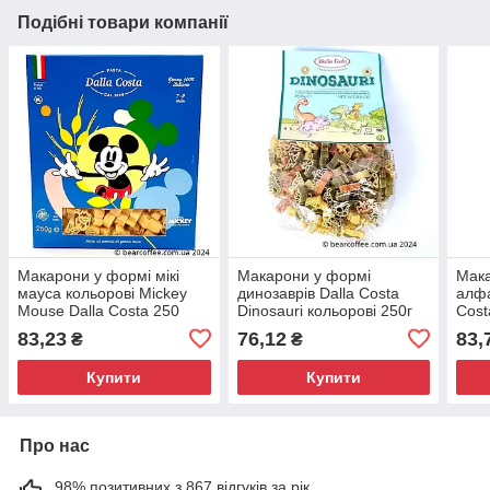
Подібні товари компанії
Макарони у формі мікі
Макарони у формі
Мака
мауса кольорові Mickey
динозаврів Dalla Costa
алфа
Mouse Dalla Costa 250
Dinosauri кольорові 250г
Cost
gramm
Італія
83,23
76,12
83,
₴
₴
Купити
Купити
Про нас
98% позитивних з 867 відгуків за рік