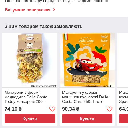
Повернення товару впродовж 14 днів за домовленістю
Всі умови повернення
З цим товаром також замовляють
Макарони у формі
Макарони у формі
Мака
медведиків Dalla Costa
машинок кольорові Dalla
косм
Teddy кольорові 200г
Costa Cars 250г Італія
Spac
Італія
Італ
74,10
90,34
64,
₴
₴
Купити
Купити