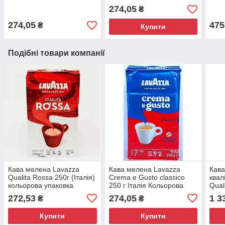
упаковка
274,05
₴
274,05
475
₴
Купити
Подібні товари компанії
Кава мелена Lavazza
Кава мелена Lavazza
Кава
Qualita Rossa 250г (Італія)
Crema e Gusto classico
квал
кольорова упаковка
250 г Італія Кольорова
Qual
упаковка
272,53
274,05
1 3
₴
₴
Купити
Купити