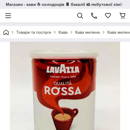
Магазин - кави ☕ солодощів 🍫 бакалії 🧀 побутової хімії 🧼
Товари та послуги
Кава
Кава мелена
Кава мелена