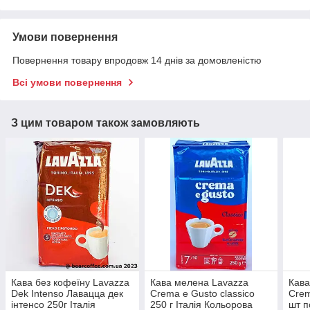
Умови повернення
Повернення товару впродовж 14 днів за домовленістю
Всі умови повернення
З цим товаром також замовляють
Кава без кофеїну Lavazza
Кава мелена Lavazza
Кава
Dek Intenso Лавацца дек
Crema e Gusto classico
Crem
інтенсо 250г Італія
250 г Італія Кольорова
шт п