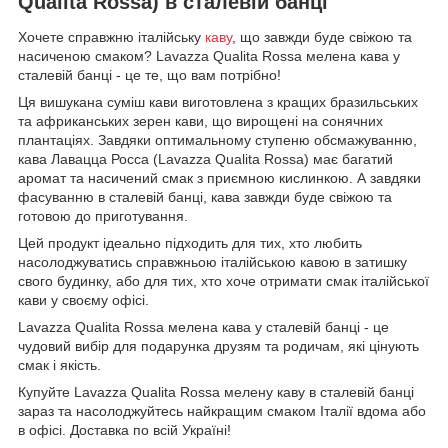
Qualita Rossa) в сталевій банці
Хочете справжню італійську
каву
, що завжди буде свіжою та
насиченою смаком? Lavazza Qualita Rossa мелена кава у
сталевій банці - це те, що вам потрібно!
Ця вишукана суміш кави виготовлена з кращих бразильських
та африканських зерен кави, що вирощені на сонячних
плантаціях. Завдяки оптимальному ступеню обсмажуванню,
кава Лавацца Росса (Lavazza Qualita Rossa) має багатий
аромат та насичений смак з приємною кислинкою. А завдяки
фасуванню в сталевій банці, кава завжди буде свіжою та
готовою до приготування.
Цей продукт ідеально підходить для тих, хто любить
насолоджуватись справжньою італійською кавою в затишку
свого будинку, або для тих, хто хоче отримати смак італійської
кави у своєму офісі.
Lavazza Qualita Rossa мелена кава у сталевій банці - це
чудовий вибір для подарунка друзям та родичам, які цінують
смак і якість.
Купуйте Lavazza Qualita Rossa мелену каву в сталевій банці
зараз та насолоджуйтесь найкращим смаком Італії вдома або
в офісі. Доставка по всій Україні!