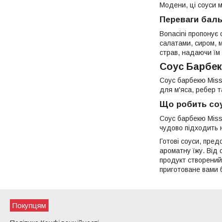
Модени, ці соуси м
Переваги баль
Bonacini пропонує 
салатами, сиром, 
страв, надаючи їм
Соус Барбек
Соус барбекю Miss
для м'яса, ребер т
Що робить соу
Соус барбекю Missi
чудово підходить 
Готові соуси, пред
ароматну їжу. Від с
продукт створений
приготоване вами 
Покупцям