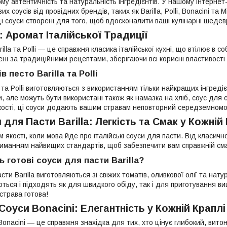
му автентичність та натуральність інгредієнтів. У нашому інтерне
их соусів від провідних брендів, таких як Barilla, Polli, Bonacini та
і соуси створені для того, щоб вдосконалити ваші кулінарні шедев
 Аромат Італійської Традиції
illa та Polli — це справжня класика італійської кухні, що втілює в с
рені за традиційними рецептами, зберігаючи всі корисні властивості
 песто Barilla та Polli
a та Polli виготовляються з використанням тільки найкращих інгреді
, але можуть бути використані також як намазка на хліб, соус для 
іжості, ці соуси додають вашим стравам неповторний середземном
 для Пасти Barilla: Легкість та Смак у Кожній
м якості, коли мова йде про італійські соуси для пасти. Від класично
риманням найвищих стандартів, щоб забезпечити вам справжній смак
 готові соуси для пасти Barilla?
асти Barilla виготовляються зі свіжих томатів, оливкової олії та на
ються і підходять як для швидкого обіду, так і для приготування 
 страва готова!
Соуси Bonacini: Елегантність у Кожній Краплі
Bonacini — це справжня знахідка для тих, хто цінує глибокий, вито