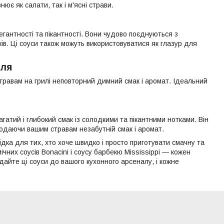
ює як салати, так і м'ясні страви.
егантності та пікантності. Вони чудово поєднуються з
в. Ці соуси також можуть використовуватися як глазур для
иля
травам на грилі неповторний димний смак і аромат. Ідеальний
атий і глибокий смак із солодкими та пікантними нотками. Він
додаючи вашим стравам незабутній смак і аромат.
ідка для тих, хто хоче швидко і просто приготувати смачну та
замічних соусів Bonacini і соусу барбекю Mississippi — кожен
айте ці соуси до вашого кухонного арсеналу, і кожне