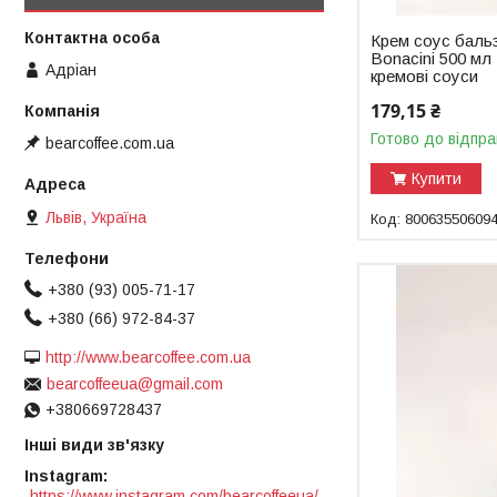
Крем соус баль
Bonacini 500 мл І
Адріан
кремові соуси
179,15 ₴
Готово до відпра
bearcoffee.com.ua
Купити
Львів, Україна
80063550609
+380 (93) 005-71-17
+380 (66) 972-84-37
http://www.bearcoffee.com.ua
bearcoffeeua@gmail.com
+380669728437
Інші види зв'язку
Instagram
https://www.instagram.com/bearcoffeeua/