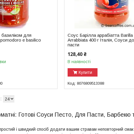
 базиліком для
Соус Барілла аррабіатта Barilla
a pomodoro e basilico
Arrabbiata 400 г Італія, Соуси д
пасти
128,40 ₴
вки
В наявності
Купити
80
8076809513388
оматні: Готові Соуси Песто, Для Пасти, Барбекю
 простий і швидкий спосіб додати вашим стравам неповторний смак