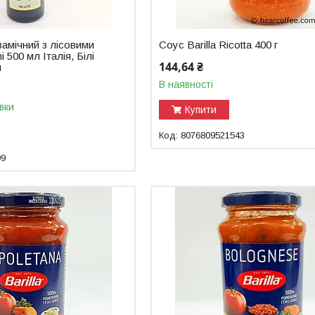
амічний з лісовими
Соус Barilla Ricotta 400 г
 500 мл Італія, Білі
144,64 ₴
и
В наявності
вки
Купити
8076809521543
99