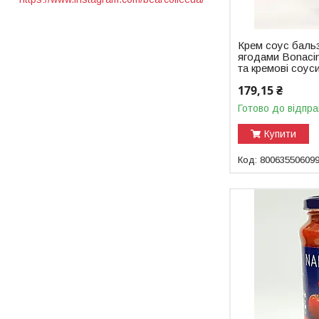
Крем соус бальз
ягодами Bonacini
та кремові соус
179,15 ₴
Готово до відпра
Купити
80063550609