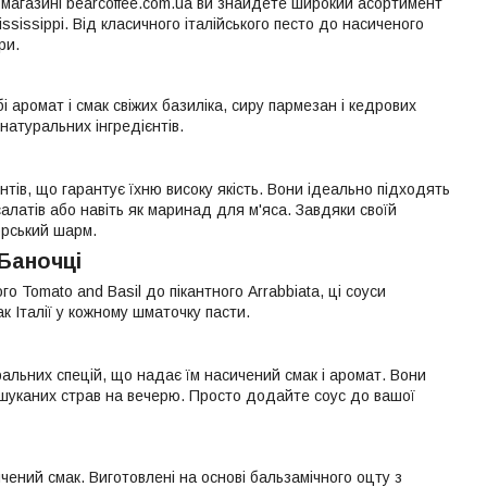
т-магазині bearcoffee.com.ua ви знайдете широкий асортимент
 Mississippi. Від класичного італійського песто до насиченого
ри.
обі аромат і смак свіжих базиліка, сиру пармезан і кедрових
 натуральних інгредієнтів.
єнтів, що гарантує їхню високу якість. Вони ідеально підходять
салатів або навіть як маринад для м'яса. Завдяки своїй
орський шарм.
 Баночці
го Tomato and Basil до пікантного Arrabbiata, ці соуси
 Італії у кожному шматочку пасти.
туральних спецій, що надає їм насичений смак і аромат. Вони
вишуканих страв на вечерю. Просто додайте соус до вашої
нчений смак. Виготовлені на основі бальзамічного оцту з