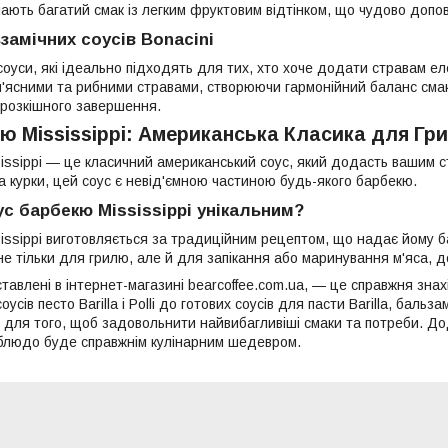
ають багатий смак із легким фруктовим відтінком, що чудово доповн
замічних соусів Bonacini
соуси, які ідеально підходять для тих, хто хоче додати стравам ел
м'ясними та рибними стравами, створюючи гармонійний баланс смакі
 розкішного завершення.
ю Mississippi: Американська Класика для Гр
issippi — це класичний американський соус, який додасть вашим с
а курки, цей соус є невід'ємною частиною будь-якого барбекю.
с барбекю Mississippi унікальним?
ssippi виготовляється за традиційним рецептом, що надає йому баг
не тільки для грилю, але й для запікання або маринування м'яса, 
ставлені в інтернет-магазині bearcoffee.com.ua, — це справжня знах
оусів песто Barilla і Polli до готових соусів для пасти Barilla, баль
 для того, щоб задовольнити найвибагливіші смаки та потреби. Дод
блюдо буде справжнім кулінарним шедевром.