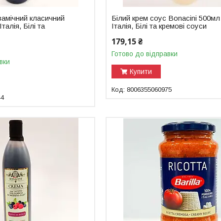
замічний класичний
Білий крем соус Bonacini 500мл
талія, Білі та
Італія, Білі та кремові соуси
179,15 ₴
Готово до відправки
вки
Купити
8006355060975
44