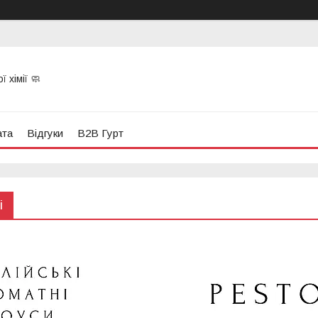
 хімії 🧼
ата
Відгуки
B2B Гурт
і