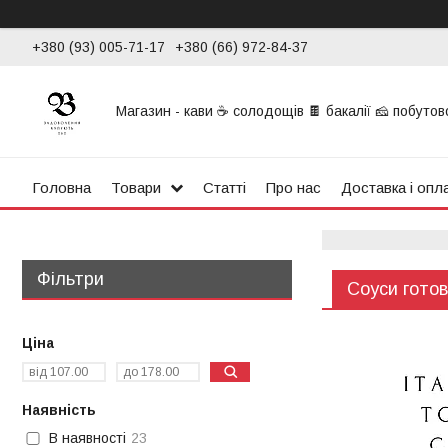
+380 (93) 005-71-17
+380 (66) 972-84-37
Магазин - кави ☕ солодощів 🍫 бакалії 🧀 побутової
Головна
Товари
Статті
Про нас
Доставка і опл
Фільтри
Соуси готов
Ціна
Наявність
В наявності
23