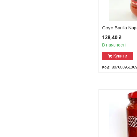
Соус Barilla Nap
128,40 ₴
В наявності
Купити
80768095136