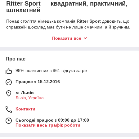
Ritter Sport — квадратний, практичний,
шляхетний
Понад століття німецька компанія
Ritter Sport
доводить, що
справжній шоколад має бути не лише смачним, а й зручним.
Завдяки запатентованому формату плитки, яка легко
Показати все
поміщається в кишеню, та унікальному способу відкривання
«Knick-Pack», цей шоколад став улюбленим перекусом для
мільйонів людей у всьому світі. У нашому інтернет-магазині
ви знайдете класичні та лімітовані серії Ritter Sport,
Про нас
виготовлені виключно з натуральних інгредієнтів та
сертифікованих какао-бобів.
98% позитивних з 861 відгука за рік
Чому варто обрати Ritter Sport на
bearcoffee.com.ua?
Працює з 15.12.2016
Різноманіття смаків:
Від класичного альпійського
м. Львів
молока та марципана до екзотичних поєднань із сіллю,
Львів, Україна
горіхами чи м'ятою.
Контакти
Тільки натуральний склад:
Ніяких штучних
ароматизаторів чи замінників какао-масла — тільки
Сьогодні працює з 09:00 до 17:00
добірні горіхи, фрукти та преміальне какао.
Показати весь графік роботи
Ідеальна пара до кави:
Квадратна часточка Ріттер
Спорт найкраще розкриває смак вашого ранкового