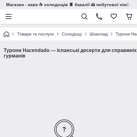
Магазин - кави ☕ солодощів 🍫 бакалії 🧀 побутової хімії 🧼
Товари та послуги
Солодощі
Шоколад
Турони Ha
Турони Hacendado — іспанські десерти для справжніх
гурманів