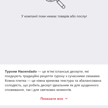
У компанії поки немає товарів або послуг
Турони Hacendado
— це м’які іспанські десерти, які
поєднують традиційні рецепти турону з сучасними смаками.
Кожна плитка — це ніжна кремова текстура та збалансована
солодкість, що робить десерт ідеальним як для щоденного
споживання, так і для святкових моментів.
Асортимент включає:
Показати все
Hacendado Turrón Cheesecake
— десерт зі смаком
класичного чізкейку.