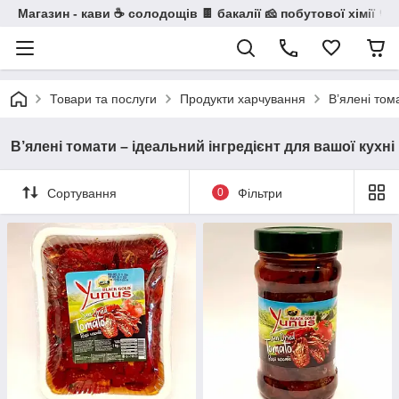
Магазин - кави ☕ солодощів 🍫 бакалії 🧀 побутової хімії 🧼
Товари та послуги
Продукти харчування
В’ялені том
В’ялені томати – ідеальний інгредієнт для вашої кухні
Сортування
0
Фільтри