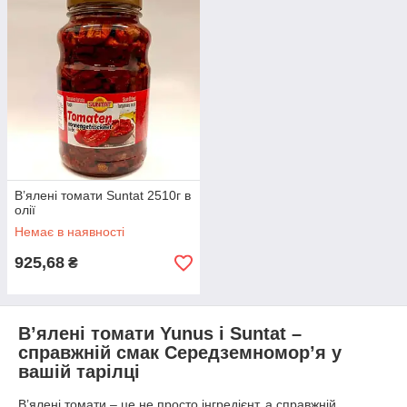
В’ялені томати Suntat 2510г в
олії
Немає в наявності
925,68
₴
В’ялені томати Yunus і Suntat –
справжній смак Середземномор’я у
вашій тарілці
В’ялені томати – це не просто інгредієнт, а справжній