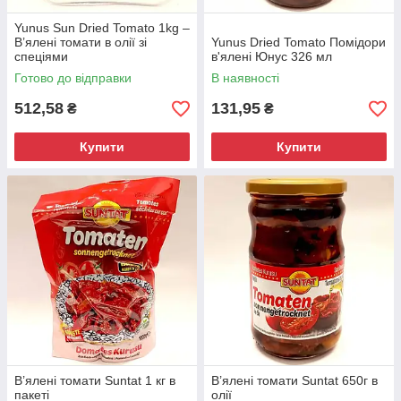
Yunus Sun Dried Tomato 1kg –
В’ялені томати в олії зі
Yunus Dried Tomato Помідори
спеціями
в'ялені Юнус 326 мл
Готово до відправки
В наявності
512,58
131,95
₴
₴
Купити
Купити
В’ялені томати Suntat 1 кг в
В’ялені томати Suntat 650г в
пакеті
олії