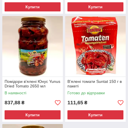
Купити
Купити
Помідори в'ялені Юнус Yunus
В’ялені томати Suntat 150 г в
Dried Tomato 2650 мл
пакеті
В наявності
Готово до відправки
837,88
111,65
₴
₴
Купити
Купити