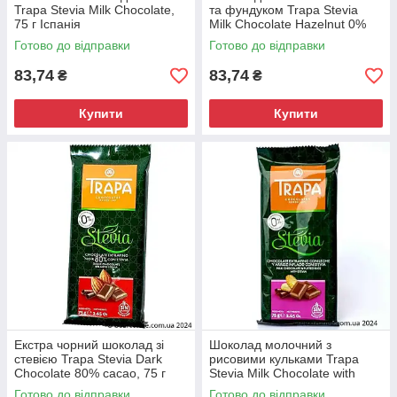
Trapa Stevia Milk Chocolate,
та фундуком Trapa Stevia
75 г Іспанія
Milk Chocolate Hazelnut 0%
Added Sugar, 75 г Іспанія
Готово до відправки
Готово до відправки
83,74
83,74
₴
₴
Купити
Купити
Екстра чорний шоколад зі
Шоколад молочний з
стевією Trapa Stevia Dark
рисовими кульками Trapa
Chocolate 80% cacao, 75 г
Stevia Milk Chocolate with
Іспанія
Puffed Rice 0% Added Sugar,
Готово до відправки
Готово до відправки