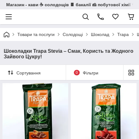
Магазин - кави ☕ солодощів 🍫 бакалії 🧀 побутової хімії 🧼
Товари та послуги
Солодощі
Шоколад
Trapa
Шоколадки Trapa Stevia – Смак, Користь та Жодного
Зайвого Цукру!
Сортування
0
Фільтри