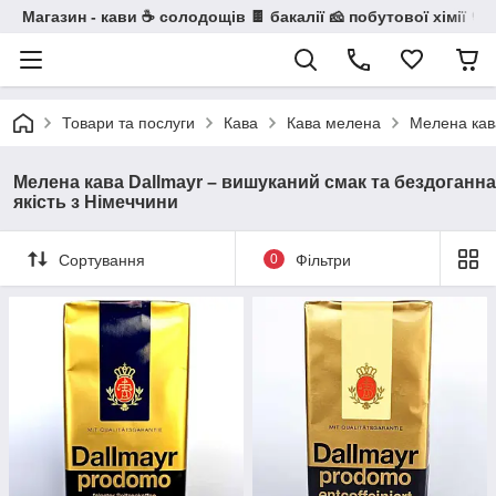
Магазин - кави ☕ солодощів 🍫 бакалії 🧀 побутової хімії 🧼
Товари та послуги
Кава
Кава мелена
Мелена кава
Мелена кава Dallmayr – вишуканий смак та бездоганна
якість з Німеччини
Сортування
0
Фільтри