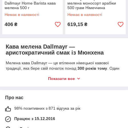
Dallmayr Home Barista кава
мелена моносорт арабіки
мелена 500 г
500 грам Німеччина
Немає в наявності
Немає в наявності
406
619,15
₴
₴
Кава мелена Dallmayr —
аристократичний смак із Мюнхена
Мелена кава Dallmayr — це втілення німецької кавової
традиції, яка бере свій початок понад
300 років тому
. Один
із найвідоміших делікатесних домів Європи,
Dallmayr
Показати все
Delikatessenhaus
, з часом став символом бездоганного
обсмаження, відібраних зерен та стабільної якості. Кава
бренду постачається в ресторани, готелі та кав’ярні по
всьому світу — і тепер доступна для вашого домашнього
Про нас
ритуалу.
98% позитивних з 871 відгука за рік
Переваги меленої кави Dallmayr
Працює з 15.12.2016
100% високогірна арабіка
або добірні купажі з
робустою.