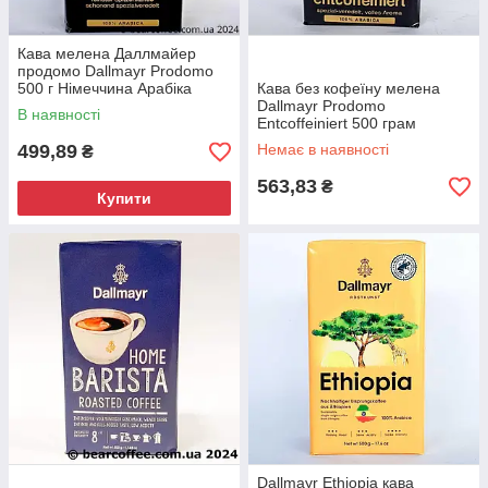
Кава мелена Даллмайер
продомо Dallmayr Prodomo
500 г Німеччина Арабіка
Кава без кофеїну мелена
Dallmayr Prodomo
В наявності
Entcoffeiniert 500 грам
499,89
Немає в наявності
₴
563,83
₴
Купити
Dallmayr Ethiopia кава