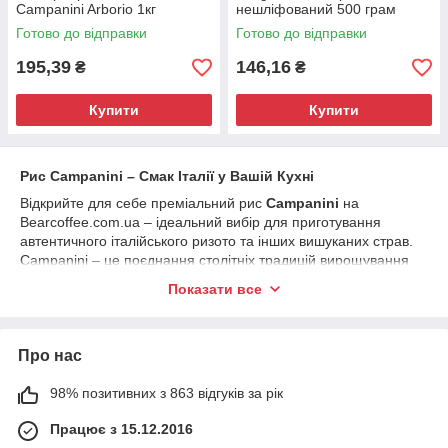
Campanini Arborio 1кг
нешліфований 500 грам
Готово до відправки
Готово до відправки
195,39
146,16
₴
₴
Купити
Купити
Рис Campanini – Смак Італії у Вашій Кухні
Відкрийте для себе преміальний рис
Campanini
на
Bearcoffee.com.ua – ідеальний вибір для приготування
автентичного італійського ризото та інших вишуканих страв.
Campanini – це поєднання столітніх традицій вирощування
рису та найвищої якості обробки.
Показати все
Чому варто обрати рис Campanini?
Преміальні сорти:
Про нас
Arborio
– класичний вибір для кремового
ризото.
98% позитивних з 863 відгуків за рік
Carnaroli
– рис "король ризото", який зберігає
Працює з 15.12.2016
текстуру і поглинає максимум смаку.