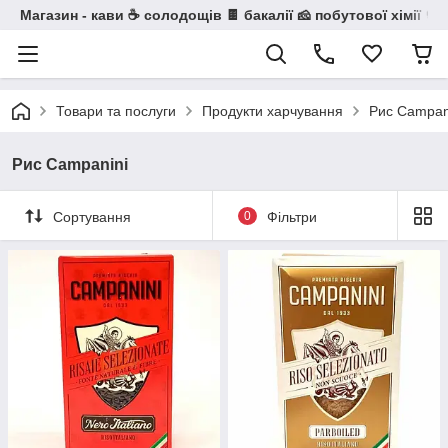
Магазин - кави ☕ солодощів 🍫 бакалії 🧀 побутової хімії 🧼
Товари та послуги
Продукти харчування
Рис Campan
Рис Campanini
Сортування
0
Фільтри