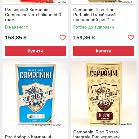
Рис чорний Кампаніні
Campanini Riso Ribe
Campanini Nero Italiano 500
Parboiled Італійський
грам
пропарений рис 1 кг
В наявності
Готово до відправки
158,85
159,36
₴
₴
Купити
Купити
Campanini Riso Rosso
Рис Арборіо Кампаніні
Integrale Рис червоний