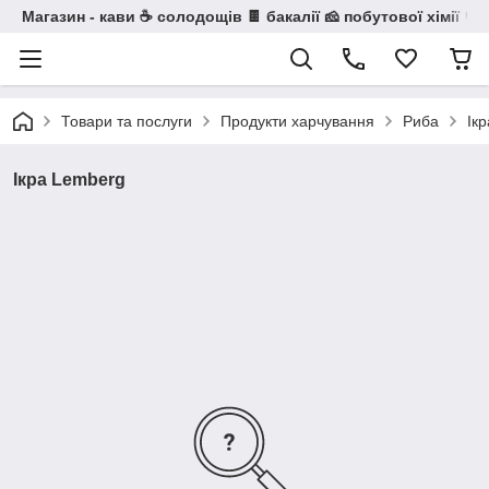
Магазин - кави ☕ солодощів 🍫 бакалії 🧀 побутової хімії 🧼
Товари та послуги
Продукти харчування
Риба
Ік
Ікра Lemberg