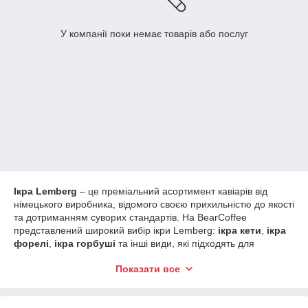
У компанії поки немає товарів або послуг
Ікра Lemberg
– це преміальний асортимент кавіарів від
німецького виробника, відомого своєю прихильністю до якості
та дотриманням суворих стандартів. На BearCoffee
представлений широкий вибір ікри Lemberg:
ікра кети
,
ікра
форелі
,
ікра горбуші
та інші види, які підходять для
любителів делікатесів і справжніх гурманів.
Показати все
Бренд Lemberg використовує свіжу добірну рибу, вирощену в
екологічно чистих умовах, щоб зберегти природний смак та
поживну цінність кожного виду ікри. Уся ікра бренду