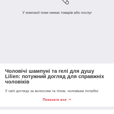
У компанії поки немає товарів або послуг
Чоловічі шампуні та гелі для душу
Lilien: потужний догляд для справжніх
чоловіків
У світі догляду за волоссям та тілом, чоловікам потрібні
спеціалізовані засоби, які враховують особливості чоловічої
Показати все
шкіри та волосся.
Чоловічі шампуні та гелі для душу
Lilien
, представлені на
bearcoffee.com.ua
, – це продукція,
створена спеціально для чоловіків, яка забезпечує