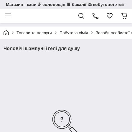
Магазин - кави ☕ солодощів 🍫 бакалії 🧀 побутової хімії 🧼
Товари та послуги
Побутова хімія
Засоби особистої г
Чоловічі шампуні і гелі для душу